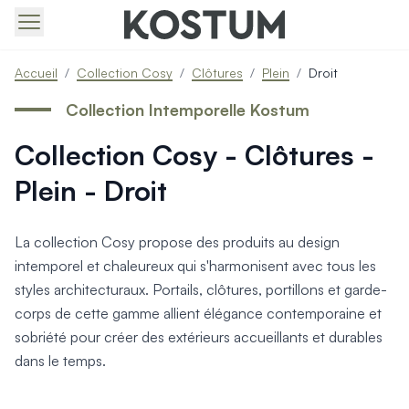
Produits > Portails > Tous nos portails battants et coulissa
Accueil
/
Collection Cosy
/
Clôtures
/
Plein
/
Droit
Produits > Portails > Portails contemporains
Produits > Portails > Portails traditionnels
Collection Intemporelle Kostum
Produits > Portails > Portails architectes
Collection Cosy - Clôtures -
Produits > Portails > Portails avec décors
Produits > Portails > Portails économiques
Plein - Droit
Produits > Portails > Motorisation Portail
Produits > Portails > Les ouvertures spéciales
Produits > Portillons > Tous nos portillons
La collection Cosy propose des produits au design
Produits > Portillons > Portillons contemporains
intemporel et chaleureux qui s'harmonisent avec tous les
Produits > Portillons > Portillons traditionnels
styles architecturaux. Portails, clôtures, portillons et garde-
Produits > Portillons > Portillons architectes
corps de cette gamme allient élégance contemporaine et
Produits > Portillons > Portillons décoratifs
sobriété pour créer des extérieurs accueillants et durables
Produits > Portillons > Motorisation Portillon
dans le temps.
Produits > Portillons > Ouvertures Spéciales
Produits > Clôtures > Toutes nos clôtures