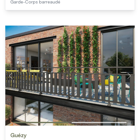
Garde-Corps barreaudé
Guézy