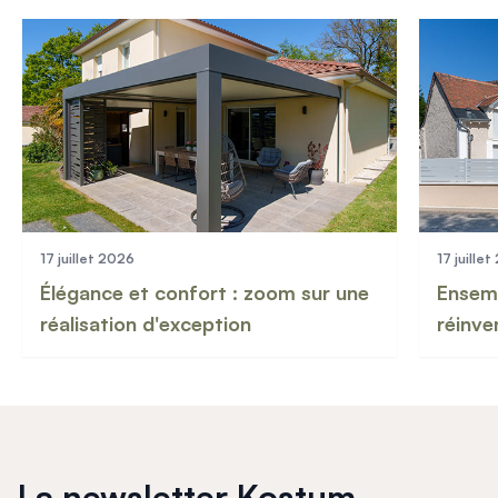
17 juillet 2026
17 juille
Élégance et confort : zoom sur une
Ensemb
réalisation d'exception
réinve
La newsletter Kostum