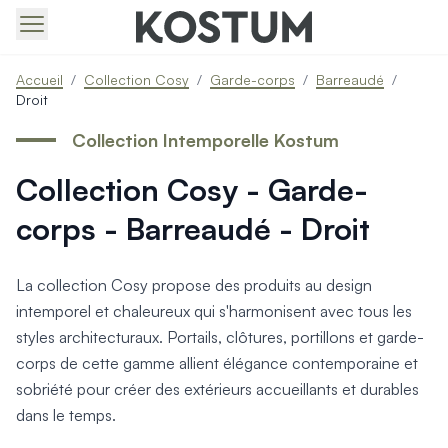
Produits > Portails > Tous nos portails battants et coulissa
Accueil
/
Collection Cosy
/
Garde-corps
/
Barreaudé
/
Produits > Portails > Portails contemporains
Droit
Produits > Portails > Portails traditionnels
Produits > Portails > Portails architectes
Collection Intemporelle Kostum
Produits > Portails > Portails avec décors
Collection Cosy - Garde-
Produits > Portails > Portails économiques
Produits > Portails > Motorisation Portail
corps - Barreaudé - Droit
Produits > Portails > Les ouvertures spéciales
Produits > Portillons > Tous nos portillons
Produits > Portillons > Portillons contemporains
La collection Cosy propose des produits au design
Produits > Portillons > Portillons traditionnels
intemporel et chaleureux qui s'harmonisent avec tous les
Produits > Portillons > Portillons architectes
styles architecturaux. Portails, clôtures, portillons et garde-
Produits > Portillons > Portillons décoratifs
corps de cette gamme allient élégance contemporaine et
Produits > Portillons > Motorisation Portillon
sobriété pour créer des extérieurs accueillants et durables
Produits > Portillons > Ouvertures Spéciales
dans le temps.
Produits > Clôtures > Toutes nos clôtures