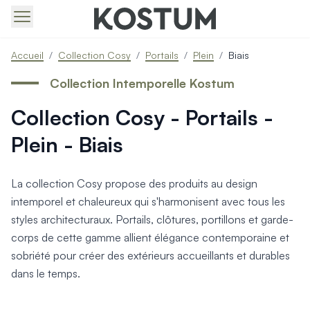
Produits > Portails > Tous nos portails battants et coulissa
Accueil
/
Collection Cosy
/
Portails
/
Plein
/
Biais
Produits > Portails > Portails contemporains
Produits > Portails > Portails traditionnels
Collection Intemporelle Kostum
Produits > Portails > Portails architectes
Collection Cosy - Portails -
Produits > Portails > Portails avec décors
Produits > Portails > Portails économiques
Plein - Biais
Produits > Portails > Motorisation Portail
Produits > Portails > Les ouvertures spéciales
Produits > Portillons > Tous nos portillons
La collection Cosy propose des produits au design
Produits > Portillons > Portillons contemporains
intemporel et chaleureux qui s'harmonisent avec tous les
Produits > Portillons > Portillons traditionnels
styles architecturaux. Portails, clôtures, portillons et garde-
Produits > Portillons > Portillons architectes
corps de cette gamme allient élégance contemporaine et
Produits > Portillons > Portillons décoratifs
sobriété pour créer des extérieurs accueillants et durables
Produits > Portillons > Motorisation Portillon
dans le temps.
Produits > Portillons > Ouvertures Spéciales
Produits > Clôtures > Toutes nos clôtures