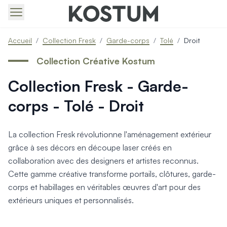
Produits > Portails > Tous nos portails battants et coulissa
Accueil
/
Collection Fresk
/
Garde-corps
/
Tolé
/
Droit
Produits > Portails > Portails contemporains
Produits > Portails > Portails traditionnels
Collection Créative Kostum
Produits > Portails > Portails architectes
Collection Fresk - Garde-
Produits > Portails > Portails avec décors
Produits > Portails > Portails économiques
corps - Tolé - Droit
Produits > Portails > Motorisation Portail
Produits > Portails > Les ouvertures spéciales
Produits > Portillons > Tous nos portillons
La collection Fresk révolutionne l'aménagement extérieur
Produits > Portillons > Portillons contemporains
grâce à ses décors en découpe laser créés en
Produits > Portillons > Portillons traditionnels
collaboration avec des designers et artistes reconnus.
Produits > Portillons > Portillons architectes
Cette gamme créative transforme portails, clôtures, garde-
Produits > Portillons > Portillons décoratifs
corps et habillages en véritables œuvres d'art pour des
Produits > Portillons > Motorisation Portillon
extérieurs uniques et personnalisés.
Produits > Portillons > Ouvertures Spéciales
Produits > Clôtures > Toutes nos clôtures