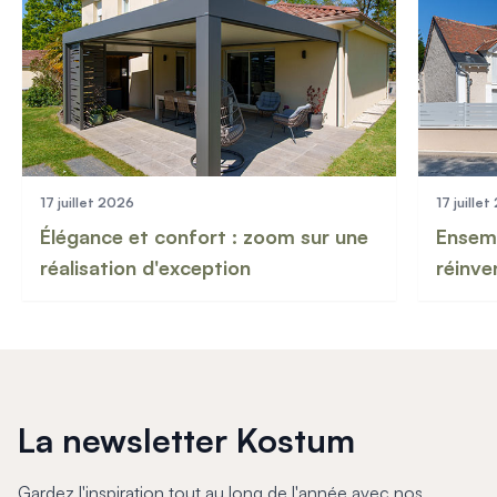
17 juillet 2026
17 juille
Élégance et confort : zoom sur une
Ensemb
réalisation d'exception
réinve
La newsletter Kostum
Gardez l'inspiration tout au long de l'année avec nos