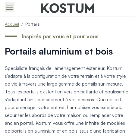
Produits > Portails > Tous nos portails battants et coulissa
Accueil
/
Portails
Produits > Portails > Portails contemporains
Produits > Portails > Portails traditionnels
Inspirés par vous et pour vous
Produits > Portails > Portails architectes
Portails aluminium et bois
Produits > Portails > Portails avec décors
Produits > Portails > Portails économiques
Produits > Portails > Motorisation Portail
Spécialiste français de l'aménagement extérieur, Kostum
Produits > Portails > Les ouvertures spéciales
s'adapte à la configuration de votre terrain et à votre style
Produits > Portillons > Tous nos portillons
de vie à travers une large gamme de portails sur-mesure.
Produits > Portillons > Portillons contemporains
Tous les portails existent en version battante et coulissante,
Produits > Portillons > Portillons traditionnels
Produits > Portillons > Portillons architectes
s'adaptant ainsi parfaitement à vos besoins. Que ce soit
Produits > Portillons > Portillons décoratifs
pour aménager votre entrée, harmoniser vos extérieurs,
Produits > Portillons > Motorisation Portillon
sécuriser les abords de votre maison ou remplacer votre
Produits > Portillons > Ouvertures Spéciales
ancien portail, Kostum vous offre une infinité de modèles
Produits > Clôtures > Toutes nos clôtures
de portails en aluminium et en bois issus d'une fabrication