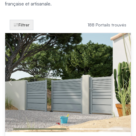
Produits > Clôtures > Clôtures contemporaines
française et artisanale.
Produits > Clôtures > Clôtures traditionnelles
Produits > Clôtures > Clôtures architectes
Produits > Clôtures > Clôtures décoratives
Filtrer
188 Portails trouvés
Produits > Clôtures > Claustras
Produits > Garde-corps et rambardes > Tous nos garde-c
Produits > Garde-corps et rambardes > Garde-corps à bar
Produits > Garde-corps et rambardes > Garde-corps vitré
Produits > Garde-corps et rambardes > Garde-corps avec
Produits > Garde-corps et rambardes > Clôtures séparativ
Produits > Garde-corps et rambardes > Aides à la montée
Produits > Garde-corps et rambardes > Séparatifs de balc
Produits > Pergolas > Pergolas
Produits > Pergolas > Guide de choix
Produits > Carports > Carports voiture
Produits > Carports > Guide de choix
Produits > Porche d'entrée > Porche d'entrée
Produits > Cuisine extérieure > Cuisine extérieure
Produits > Habillages extérieur aluminium > Tous nos habill