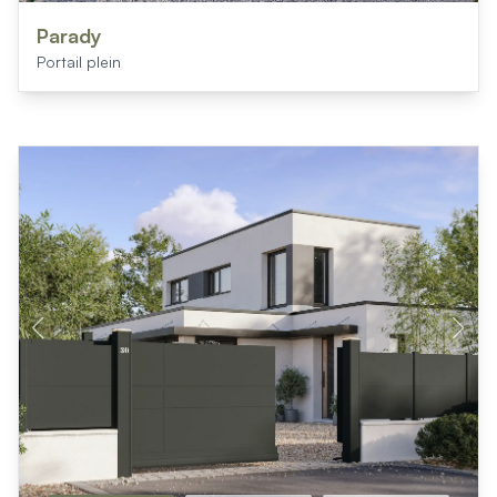
Mon projet > FAQ
Accès Pro
Parady
Portail plein