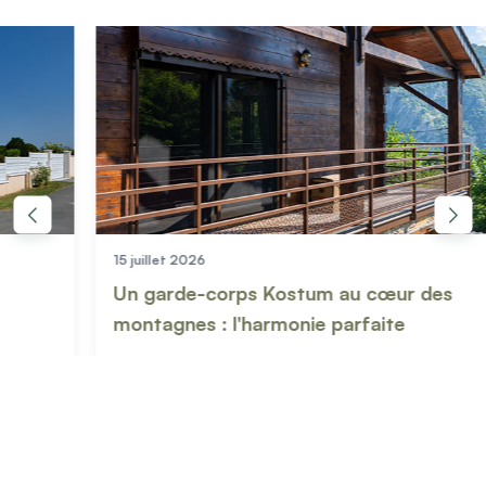
15 juillet 2026
03 jui
Un garde-corps Kostum au cœur des
Comm
montagnes : l'harmonie parfaite