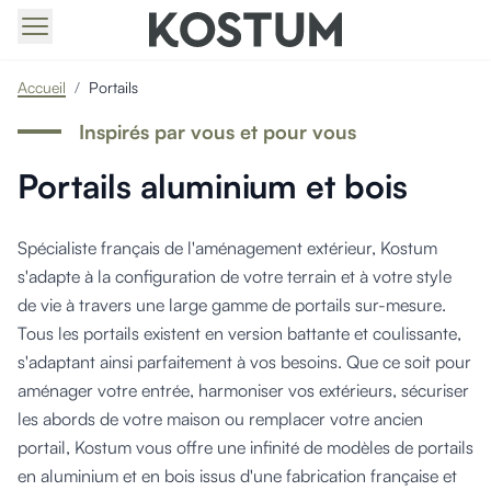
Produits > Portails > Tous nos portails battants et coulissan
Accueil
/
Portails
Produits > Portails > Portails contemporains
Produits > Portails > Portails traditionnels
Inspirés par vous et pour vous
Produits > Portails > Portails architectes
Portails aluminium et bois
Produits > Portails > Portails avec décors
Produits > Portails > Portails économiques
Produits > Portails > Motorisation Portail
Spécialiste français de l'aménagement extérieur, Kostum
Produits > Portails > Les ouvertures spéciales
s'adapte à la configuration de votre terrain et à votre style
Produits > Portillons > Tous nos portillons
de vie à travers une large gamme de portails sur-mesure.
Produits > Portillons > Portillons contemporains
Tous les portails existent en version battante et coulissante,
Produits > Portillons > Portillons traditionnels
Produits > Portillons > Portillons architectes
s'adaptant ainsi parfaitement à vos besoins. Que ce soit pour
Produits > Portillons > Portillons décoratifs
aménager votre entrée, harmoniser vos extérieurs, sécuriser
Produits > Portillons > Motorisation Portillon
les abords de votre maison ou remplacer votre ancien
Produits > Portillons > Ouvertures Spéciales
portail, Kostum vous offre une infinité de modèles de portails
Produits > Clôtures > Toutes nos clôtures
en aluminium et en bois issus d'une fabrication française et