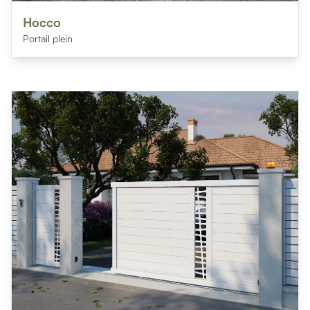
Mon projet > FAQ
Accès Pro
Hocco
Portail plein