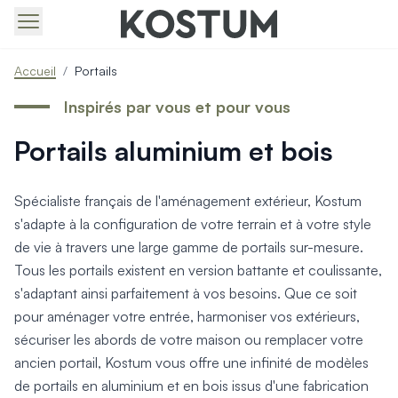
Produits > Portails > Tous nos portails battants et coulissa
Accueil
/
Portails
Produits > Portails > Portails contemporains
Produits > Portails > Portails traditionnels
Inspirés par vous et pour vous
Produits > Portails > Portails architectes
Portails aluminium et bois
Produits > Portails > Portails avec décors
Produits > Portails > Portails économiques
Produits > Portails > Motorisation Portail
Spécialiste français de l'aménagement extérieur, Kostum
Produits > Portails > Les ouvertures spéciales
s'adapte à la configuration de votre terrain et à votre style
Produits > Portillons > Tous nos portillons
de vie à travers une large gamme de portails sur-mesure.
Produits > Portillons > Portillons contemporains
Tous les portails existent en version battante et coulissante,
Produits > Portillons > Portillons traditionnels
Produits > Portillons > Portillons architectes
s'adaptant ainsi parfaitement à vos besoins. Que ce soit
Produits > Portillons > Portillons décoratifs
pour aménager votre entrée, harmoniser vos extérieurs,
Produits > Portillons > Motorisation Portillon
sécuriser les abords de votre maison ou remplacer votre
Produits > Portillons > Ouvertures Spéciales
ancien portail, Kostum vous offre une infinité de modèles
Produits > Clôtures > Toutes nos clôtures
de portails en aluminium et en bois issus d'une fabrication