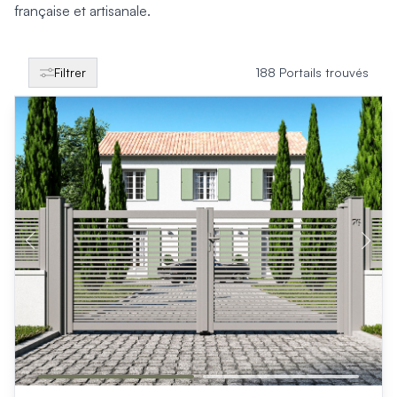
Produits > Clôtures > Clôtures contemporaines
française et artisanale.
Produits > Clôtures > Clôtures traditionnelles
Produits > Clôtures > Clôtures architectes
Produits > Clôtures > Clôtures décoratives
Filtrer
188 Portails trouvés
Produits > Clôtures > Claustras
Produits > Garde-corps et rambardes > Tous nos garde-c
Produits > Garde-corps et rambardes > Garde-corps à bar
Produits > Garde-corps et rambardes > Garde-corps vitré
Produits > Garde-corps et rambardes > Garde-corps avec
Produits > Garde-corps et rambardes > Clôtures séparativ
Produits > Garde-corps et rambardes > Aides à la montée
Produits > Garde-corps et rambardes > Séparatifs de balc
Produits > Pergolas > Pergolas
Produits > Pergolas > Guide de choix
Produits > Carports > Carports voiture
Produits > Carports > Guide de choix
Produits > Porche d'entrée > Porche d'entrée
Produits > Cuisine extérieure > Cuisine extérieure
Produits > Habillages extérieur aluminium > Tous nos habill