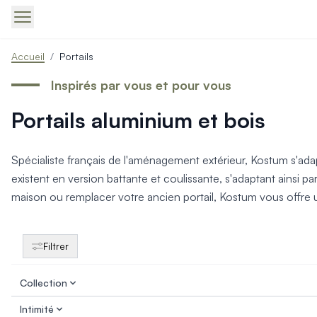
Produits > Portails > Tous nos portails battants et coulissa
Accueil
/
Portails
Produits > Portails > Portails contemporains
Produits > Portails > Portails traditionnels
Inspirés par vous et pour vous
Produits > Portails > Portails architectes
Portails aluminium et bois
Produits > Portails > Portails avec décors
Produits > Portails > Portails économiques
Produits > Portails > Motorisation Portail
Spécialiste français de l'aménagement extérieur, Kostum s'adapt
Produits > Portails > Les ouvertures spéciales
existent en version battante et coulissante, s'adaptant ainsi 
Produits > Portillons > Tous nos portillons
maison ou remplacer votre ancien portail, Kostum vous offre une
Produits > Portillons > Portillons contemporains
Produits > Portillons > Portillons traditionnels
Produits > Portillons > Portillons architectes
Filtrer
Produits > Portillons > Portillons décoratifs
Produits > Portillons > Motorisation Portillon
Collection
Produits > Portillons > Ouvertures Spéciales
Produits > Clôtures > Toutes nos clôtures
Intimité