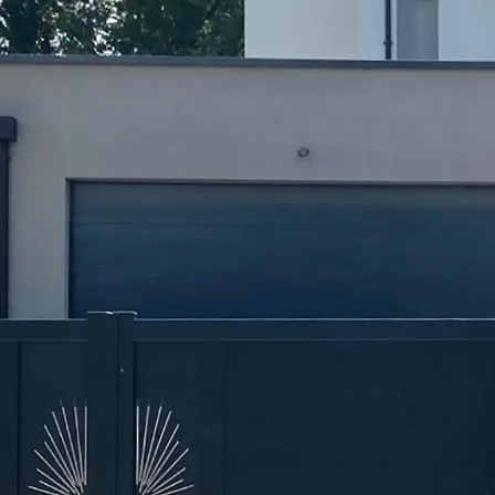
dinière
limatiseur et PAC
pot
açade
oubelle
sable
ons