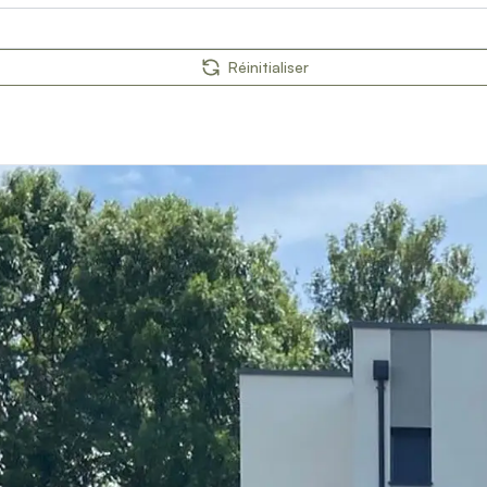
Réinitialiser
orps
reaux
s
 décors
es et pare-vent
on
ages extérieurs