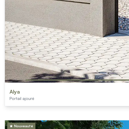
Produits > Options > Domotique
Produits > Options > Boite à colis
Produits > Options > Boites aux lettres/Totem
Produits > Options > Plaque et numéro d'entrée
Catalogues > Catalogue tous produits
Catalogues > Catalogue garde-corps
Catalogues > Catalogue pergolas / carports
Qui sommes-nous ? > La marque
Qui sommes-nous ? > RSE - Achat responsable
Entretien et garantie > Nos garanties
Entretien et garantie > Activer ma garantie
Entretien et garantie > Entretenir mon Kostum
Entretien et garantie > Réparer mon Kostum
Alya
Entretien et garantie > Boutique en ligne
Portail ajouré
Blog
Mon projet > Configurateur
Mon projet > Activer ma garantie
Mon projet > Demande de reportage photo
Nouveauté