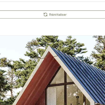
Réinitialiser
orps
reaux
s
 décors
es et pare-vent
on
ages extérieurs