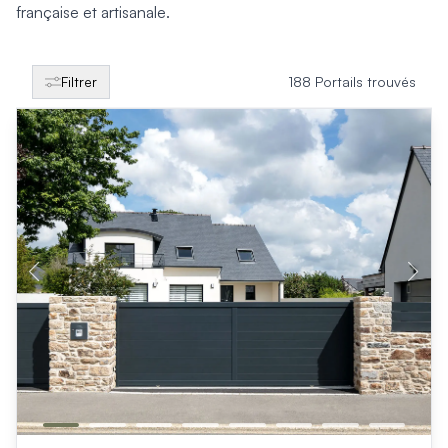
Produits > Clôtures > Clôtures contemporaines
française et artisanale.
Produits > Clôtures > Clôtures traditionnelles
Produits > Clôtures > Clôtures architectes
Produits > Clôtures > Clôtures décoratives
Filtrer
188 Portails trouvés
Produits > Clôtures > Claustras
Produits > Garde-corps et rambardes > Tous nos garde-c
Produits > Garde-corps et rambardes > Garde-corps à bar
Produits > Garde-corps et rambardes > Garde-corps vitré
Produits > Garde-corps et rambardes > Garde-corps avec
Produits > Garde-corps et rambardes > Clôtures séparativ
Produits > Garde-corps et rambardes > Aides à la montée
Produits > Garde-corps et rambardes > Séparatifs de balc
Produits > Pergolas > Pergolas
Produits > Pergolas > Guide de choix
Produits > Carports > Carports voiture
Produits > Carports > Guide de choix
Produits > Porche d'entrée > Porche d'entrée
Produits > Cuisine extérieure > Cuisine extérieure
Produits > Habillages extérieur aluminium > Tous nos habill