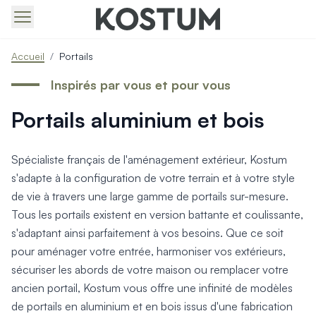
Produits > Portails > Tous nos portails battants et coulissa
Accueil
/
Portails
Produits > Portails > Portails contemporains
Produits > Portails > Portails traditionnels
Inspirés par vous et pour vous
Produits > Portails > Portails architectes
Portails aluminium et bois
Produits > Portails > Portails avec décors
Produits > Portails > Portails économiques
Produits > Portails > Motorisation Portail
Spécialiste français de l'aménagement extérieur, Kostum
Produits > Portails > Les ouvertures spéciales
s'adapte à la configuration de votre terrain et à votre style
Produits > Portillons > Tous nos portillons
de vie à travers une large gamme de portails sur-mesure.
Produits > Portillons > Portillons contemporains
Tous les portails existent en version battante et coulissante,
Produits > Portillons > Portillons traditionnels
Produits > Portillons > Portillons architectes
s'adaptant ainsi parfaitement à vos besoins. Que ce soit
Produits > Portillons > Portillons décoratifs
pour aménager votre entrée, harmoniser vos extérieurs,
Produits > Portillons > Motorisation Portillon
sécuriser les abords de votre maison ou remplacer votre
Produits > Portillons > Ouvertures Spéciales
ancien portail, Kostum vous offre une infinité de modèles
Produits > Clôtures > Toutes nos clôtures
de portails en aluminium et en bois issus d'une fabrication