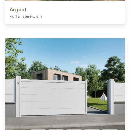
Mon projet > FAQ
Accès Pro
Argoat
Portail semi-plein