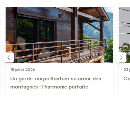
15 juillet 2026
03 jui
Un garde-corps Kostum au cœur des
Comm
montagnes : l'harmonie parfaite