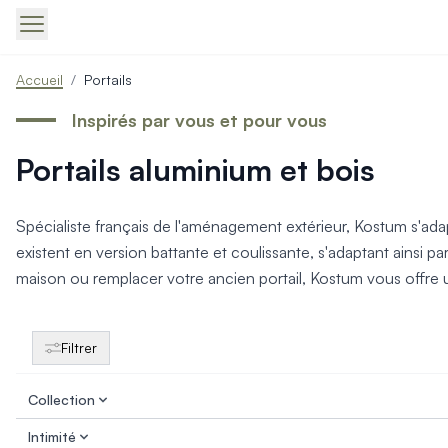
Produits > Portails > Tous nos portails battants et coulissa
Accueil
/
Portails
Produits > Portails > Portails contemporains
Produits > Portails > Portails traditionnels
Inspirés par vous et pour vous
Produits > Portails > Portails architectes
Portails aluminium et bois
Produits > Portails > Portails avec décors
Produits > Portails > Portails économiques
Produits > Portails > Motorisation Portail
Spécialiste français de l'aménagement extérieur, Kostum s'adapt
Produits > Portails > Les ouvertures spéciales
existent en version battante et coulissante, s'adaptant ainsi 
Produits > Portillons > Tous nos portillons
maison ou remplacer votre ancien portail, Kostum vous offre une
Produits > Portillons > Portillons contemporains
Produits > Portillons > Portillons traditionnels
Produits > Portillons > Portillons architectes
Filtrer
Produits > Portillons > Portillons décoratifs
Produits > Portillons > Motorisation Portillon
Collection
Produits > Portillons > Ouvertures Spéciales
Produits > Clôtures > Toutes nos clôtures
Intimité