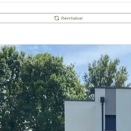
Réinitialiser
orps
reaux
s
 décors
es et pare-vent
on
ages extérieurs