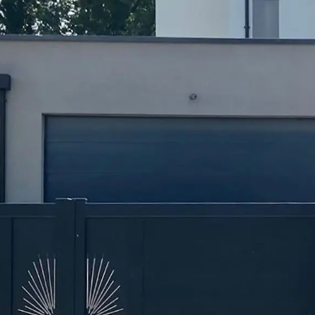
dinière
limatiseur et PAC
pot
açade
oubelle
sable
ons