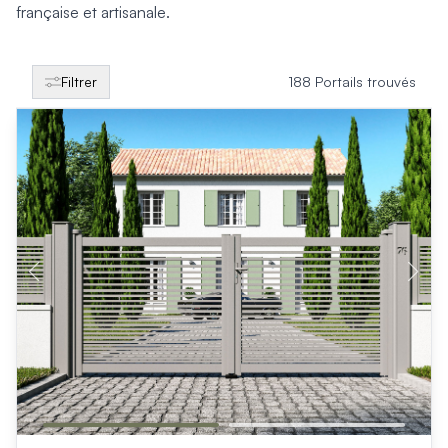
Produits > Clôtures > Clôtures contemporaines
française et artisanale.
Produits > Clôtures > Clôtures traditionnelles
Produits > Clôtures > Clôtures architectes
Produits > Clôtures > Clôtures décoratives
Filtrer
188 Portails trouvés
Produits > Clôtures > Claustras
Produits > Garde-corps et rambardes > Tous nos garde-c
Produits > Garde-corps et rambardes > Garde-corps à bar
Produits > Garde-corps et rambardes > Garde-corps vitré
Produits > Garde-corps et rambardes > Garde-corps avec
Produits > Garde-corps et rambardes > Clôtures séparativ
Produits > Garde-corps et rambardes > Aides à la montée
Produits > Garde-corps et rambardes > Séparatifs de balc
Produits > Pergolas > Pergolas
Produits > Pergolas > Guide de choix
Produits > Carports > Carports voiture
Produits > Carports > Guide de choix
Produits > Porche d'entrée > Porche d'entrée
Produits > Cuisine extérieure > Cuisine extérieure
Produits > Habillages extérieur aluminium > Tous nos habill