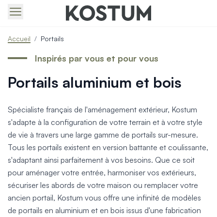
Produits > Portails > Tous nos portails battants et coulissa
Accueil
/
Portails
Produits > Portails > Portails contemporains
Produits > Portails > Portails traditionnels
Inspirés par vous et pour vous
Produits > Portails > Portails architectes
Portails aluminium et bois
Produits > Portails > Portails avec décors
Produits > Portails > Portails économiques
Produits > Portails > Motorisation Portail
Spécialiste français de l'aménagement extérieur, Kostum
Produits > Portails > Les ouvertures spéciales
s'adapte à la configuration de votre terrain et à votre style
Produits > Portillons > Tous nos portillons
de vie à travers une large gamme de portails sur-mesure.
Produits > Portillons > Portillons contemporains
Tous les portails existent en version battante et coulissante,
Produits > Portillons > Portillons traditionnels
Produits > Portillons > Portillons architectes
s'adaptant ainsi parfaitement à vos besoins. Que ce soit
Produits > Portillons > Portillons décoratifs
pour aménager votre entrée, harmoniser vos extérieurs,
Produits > Portillons > Motorisation Portillon
sécuriser les abords de votre maison ou remplacer votre
Produits > Portillons > Ouvertures Spéciales
ancien portail, Kostum vous offre une infinité de modèles
Produits > Clôtures > Toutes nos clôtures
de portails en aluminium et en bois issus d'une fabrication