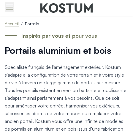
Produits > Portails > Tous nos portails battants et coulissa
Accueil
/
Portails
Produits > Portails > Portails contemporains
Produits > Portails > Portails traditionnels
Inspirés par vous et pour vous
Produits > Portails > Portails architectes
Portails aluminium et bois
Produits > Portails > Portails avec décors
Produits > Portails > Portails économiques
Produits > Portails > Motorisation Portail
Spécialiste français de l'aménagement extérieur, Kostum
Produits > Portails > Les ouvertures spéciales
s'adapte à la configuration de votre terrain et à votre style
Produits > Portillons > Tous nos portillons
de vie à travers une large gamme de portails sur-mesure.
Produits > Portillons > Portillons contemporains
Tous les portails existent en version battante et coulissante,
Produits > Portillons > Portillons traditionnels
Produits > Portillons > Portillons architectes
s'adaptant ainsi parfaitement à vos besoins. Que ce soit
Produits > Portillons > Portillons décoratifs
pour aménager votre entrée, harmoniser vos extérieurs,
Produits > Portillons > Motorisation Portillon
sécuriser les abords de votre maison ou remplacer votre
Produits > Portillons > Ouvertures Spéciales
ancien portail, Kostum vous offre une infinité de modèles
Produits > Clôtures > Toutes nos clôtures
de portails en aluminium et en bois issus d'une fabrication