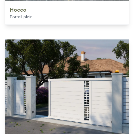
Mon projet > FAQ
Accès Pro
Hocco
Portail plein