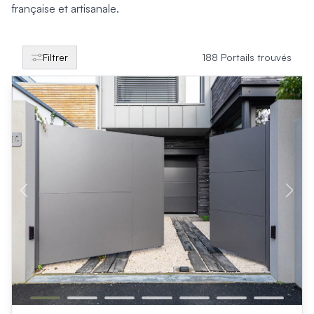
Produits > Clôtures > Clôtures contemporaines
française et artisanale.
Produits > Clôtures > Clôtures traditionnelles
Produits > Clôtures > Clôtures architectes
Produits > Clôtures > Clôtures décoratives
Filtrer
188 Portails trouvés
Produits > Clôtures > Claustras
Produits > Garde-corps et rambardes > Tous nos garde-c
Produits > Garde-corps et rambardes > Garde-corps à bar
Produits > Garde-corps et rambardes > Garde-corps vitré
Produits > Garde-corps et rambardes > Garde-corps avec
Produits > Garde-corps et rambardes > Clôtures séparativ
Produits > Garde-corps et rambardes > Aides à la montée
Produits > Garde-corps et rambardes > Séparatifs de balc
Produits > Pergolas > Pergolas
Produits > Pergolas > Guide de choix
Produits > Carports > Carports voiture
Produits > Carports > Guide de choix
Produits > Porche d'entrée > Porche d'entrée
Produits > Cuisine extérieure > Cuisine extérieure
Produits > Habillages extérieur aluminium > Tous nos habill