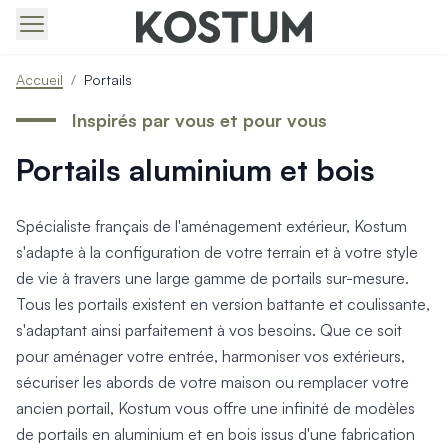
Produits > Portails > Tous nos portails battants et coulissa
Accueil
/
Portails
Produits > Portails > Portails contemporains
Produits > Portails > Portails traditionnels
Inspirés par vous et pour vous
Produits > Portails > Portails architectes
Portails aluminium et bois
Produits > Portails > Portails avec décors
Produits > Portails > Portails économiques
Produits > Portails > Motorisation Portail
Spécialiste français de l'aménagement extérieur, Kostum
Produits > Portails > Les ouvertures spéciales
s'adapte à la configuration de votre terrain et à votre style
Produits > Portillons > Tous nos portillons
de vie à travers une large gamme de portails sur-mesure.
Produits > Portillons > Portillons contemporains
Tous les portails existent en version battante et coulissante,
Produits > Portillons > Portillons traditionnels
Produits > Portillons > Portillons architectes
s'adaptant ainsi parfaitement à vos besoins. Que ce soit
Produits > Portillons > Portillons décoratifs
pour aménager votre entrée, harmoniser vos extérieurs,
Produits > Portillons > Motorisation Portillon
sécuriser les abords de votre maison ou remplacer votre
Produits > Portillons > Ouvertures Spéciales
ancien portail, Kostum vous offre une infinité de modèles
Produits > Clôtures > Toutes nos clôtures
de portails en aluminium et en bois issus d'une fabrication