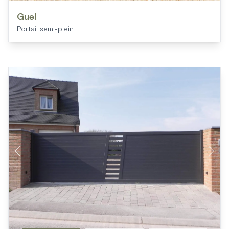
Mon projet > FAQ
Accès Pro
Guel
Portail semi-plein