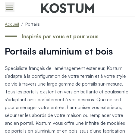
Produits > Portails > Tous nos portails battants et coulissa
Accueil
/
Portails
Produits > Portails > Portails contemporains
Produits > Portails > Portails traditionnels
Inspirés par vous et pour vous
Produits > Portails > Portails architectes
Portails aluminium et bois
Produits > Portails > Portails avec décors
Produits > Portails > Portails économiques
Produits > Portails > Motorisation Portail
Spécialiste français de l'aménagement extérieur, Kostum
Produits > Portails > Les ouvertures spéciales
s'adapte à la configuration de votre terrain et à votre style
Produits > Portillons > Tous nos portillons
de vie à travers une large gamme de portails sur-mesure.
Produits > Portillons > Portillons contemporains
Tous les portails existent en version battante et coulissante,
Produits > Portillons > Portillons traditionnels
Produits > Portillons > Portillons architectes
s'adaptant ainsi parfaitement à vos besoins. Que ce soit
Produits > Portillons > Portillons décoratifs
pour aménager votre entrée, harmoniser vos extérieurs,
Produits > Portillons > Motorisation Portillon
sécuriser les abords de votre maison ou remplacer votre
Produits > Portillons > Ouvertures Spéciales
ancien portail, Kostum vous offre une infinité de modèles
Produits > Clôtures > Toutes nos clôtures
de portails en aluminium et en bois issus d'une fabrication