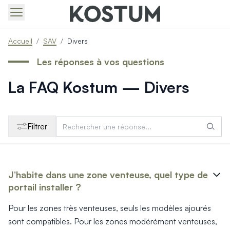
Produits > Portails > Tous nos portails battants et coulissa
Accueil
/
SAV
/
Divers
Produits > Portails > Portails contemporains
Produits > Portails > Portails traditionnels
Les réponses à vos questions
Produits > Portails > Portails architectes
La FAQ Kostum — Divers
Produits > Portails > Portails avec décors
Produits > Portails > Portails économiques
Produits > Portails > Motorisation Portail
Produits > Portails > Les ouvertures spéciales
Filtrer
Produits > Portillons > Tous nos portillons
Produits > Portillons > Portillons contemporains
Produits > Portillons > Portillons traditionnels
Produits > Portillons > Portillons architectes
J’habite dans une zone venteuse, quel type de
Produits > Portillons > Portillons décoratifs
portail installer ?
Produits > Portillons > Motorisation Portillon
Produits > Portillons > Ouvertures Spéciales
Pour les zones très venteuses, seuls les modèles ajourés
Produits > Clôtures > Toutes nos clôtures
sont compatibles. Pour les zones modérément venteuses,