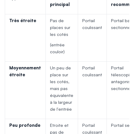
principal
recomma
Très étroite
Pas de
Portail
Portail batt
places sur
coulissant
sectionnel
les cotés
(entrée
couloir)
Moyennement
Un peu de
Portail
Portail
étroite
place sur
coulissant
télescopiq
les cotés,
antagoniste
mais pas
sectionnel
équivalente
à la largeur
de l'entrée
Peu profonde
Etroite et
Portail
Portail sec
pas de
coulissant