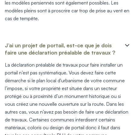
Produits > Clôtures > Clôtures contemporaines
les modèles persiennés sont également possibles. Les
Produits > Clôtures > Clôtures traditionnelles
modèles pleins sont à proscrire car trop de prise au vent en
Produits > Clôtures > Clôtures architectes
cas de tempête.
Produits > Clôtures > Clôtures décoratives
Produits > Clôtures > Claustras
Produits > Garde-corps et rambardes > Tous nos garde-c
Produits > Garde-corps et rambardes > Garde-corps à bar
J’ai un projet de portail, est-ce que je dois
Produits > Garde-corps et rambardes > Garde-corps vitré
faire une déclaration préalable de travaux ?
Produits > Garde-corps et rambardes > Garde-corps avec
La déclaration préalable de travaux pour faire installer un
Produits > Garde-corps et rambardes > Clôtures séparativ
portail n’est pas systématique. Vous devez faire cette
Produits > Garde-corps et rambardes > Aides à la montée
Produits > Garde-corps et rambardes > Séparatifs de balc
démarche si le plan local d'urbanisme de votre commune
Produits > Pergolas > Pergolas
l’impose, si votre propriété est située dans un secteur
Produits > Pergolas > Guide de choix
protégé ou à proximité d’un monument historique ou si
Produits > Carports > Carports voiture
vous créez une nouvelle ouverture sur la route. Dans les
Produits > Carports > Guide de choix
autres cas, vous n’avez pas besoin de faire une déclaration
Produits > Porche d'entrée > Porche d'entrée
de travaux. Certaines communes interdisent certains
Produits > Cuisine extérieure > Cuisine extérieure
matériaux, coloris ou design de portail donc il faut dans
Produits > Habillages extérieur aluminium > Tous nos habill