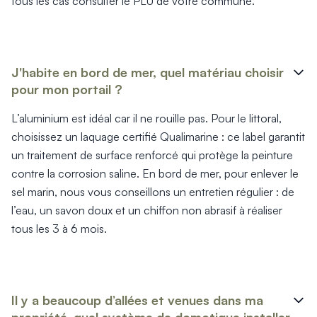
tous les cas consulter le PLU de votre commune.
Produits > Habillages extérieur aluminium > Habillage de jar
Produits > Habillages extérieur aluminium > Habillage de c
Produits > Habillages extérieur aluminium > Habillage de s
Produits > Habillages extérieur aluminium > Habillage de f
J'habite en bord de mer, quel matériau choisir
Produits > Habillages extérieur aluminium > Habillage de p
pour mon portail ?
Produits > Habillages extérieur aluminium > Treillis végétali
Produits > Produits par collection > Comparer les collecti
L’aluminium est idéal car il ne rouille pas. Pour le littoral,
Produits > Produits par collection > Collection Archy
choisissez un laquage certifié Qualimarine : ce label garantit
Produits > Produits par collection > Collection Cosy
un traitement de surface renforcé qui protège la peinture
Produits > Produits par collection > Collection Trady
contre la corrosion saline. En bord de mer, pour enlever le
Produits > Produits par collection > Collection Fresk
sel marin, nous vous conseillons un entretien régulier : de
Produits > Produits par collection > Collection Bois
l’eau, un savon doux et un chiffon non abrasif à réaliser
Produits > Produits par collection > Collection Ceklo
Produits > Coloris et décors > Coloris aluminium
tous les 3 à 6 mois.
Produits > Coloris et décors > Coloris aluminium ton bois
Produits > Coloris et décors > Essences de bois
Produits > Coloris et décors > Coloris sur-mesure
Produits > Coloris et décors > Décors Fresk
Il y a beaucoup d’allées et venues dans ma
Produits > Options > Poteaux