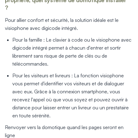
propriété, quel système de domotique installer
Produits > Options > Domotique
?
Produits > Options > Boite à colis
Pour allier confort et sécurité, la solution idéale est le
Produits > Options > Boites aux lettres/Totem
Produits > Options > Plaque et numéro d'entrée
visiophone avec digicode intégré.
Catalogues > Catalogue tous produits
Pour la famille : Le clavier à code ou le visiophone avec
Catalogues > Catalogue garde-corps
digicode intégré permet à chacun d'entrer et sortir
Catalogues > Catalogue pergolas / carports
librement sans risque de perte de clés ou de
Qui sommes-nous ? > La marque
télécommandes.
Qui sommes-nous ? > RSE - Achat responsable
Entretien et garantie > Nos garanties
Pour les visiteurs et livreurs : La fonction visiophone
Entretien et garantie > Activer ma garantie
vous permet d'identifier vos visiteurs et de dialoguer
Entretien et garantie > Entretenir mon Kostum
avec eux. Grâce à la connexion smartphone, vous
Entretien et garantie > Réparer mon Kostum
recevez l'appel où que vous soyez et pouvez ouvrir à
Entretien et garantie > Boutique en ligne
distance pour laisser entrer un livreur ou un prestataire
Blog
en toute sérénité.
Mon projet > Configurateur
Mon projet > Activer ma garantie
Renvoyer vers la domotique quand les pages seront en
Mon projet > Demande de reportage photo
ligne