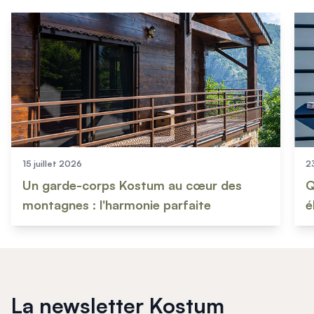
Mon projet > FAQ
Accès Pro
15 juillet 2026
2
Un garde-corps Kostum au cœur des
Q
montagnes : l'harmonie parfaite
é
La newsletter Kostum