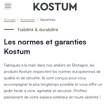
Produits > Portails > Tous nos portails battants et coulissa
Accueil
/
Entretien
/
Garanties
Produits > Portails > Portails contemporains
Produits > Portails > Portails traditionnels
Fiabilité & durabilité
Produits > Portails > Portails architectes
Les normes et garanties
Produits > Portails > Portails avec décors
Produits > Portails > Portails économiques
Kostum
Produits > Portails > Motorisation Portail
Produits > Portails > Les ouvertures spéciales
Produits > Portillons > Tous nos portillons
Fabriqués à la main dans nos ateliers en Bretagne, les
Produits > Portillons > Portillons contemporains
produits Kostum respectent les normes européennes de
Produits > Portillons > Portillons traditionnels
qualité et de sécurité. Ils sont conçus pour vous
Produits > Portillons > Portillons architectes
accompagner le plus longtemps possible et vous offrir un
Produits > Portillons > Portillons décoratifs
jardin facile à vivre, agréable et sécurisé. Profitez
Produits > Portillons > Motorisation Portillon
pleinement de votre espace extérieur en toute sérénité !
Produits > Portillons > Ouvertures Spéciales
Produits > Clôtures > Toutes nos clôtures