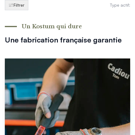
Produits > Clôtures > Clôtures contemporaines
Filtrer
Type actif:
Produits > Clôtures > Clôtures traditionnelles
Produits > Clôtures > Clôtures architectes
Produits > Clôtures > Clôtures décoratives
Un Kostum qui dure
Produits > Clôtures > Claustras
Produits > Garde-corps et rambardes > Tous nos garde-c
Une fabrication française garantie
Produits > Garde-corps et rambardes > Garde-corps à bar
Produits > Garde-corps et rambardes > Garde-corps vitré
Produits > Garde-corps et rambardes > Garde-corps avec
Produits > Garde-corps et rambardes > Clôtures séparativ
Produits > Garde-corps et rambardes > Aides à la montée
Produits > Garde-corps et rambardes > Séparatifs de balc
Produits > Pergolas > Pergolas
Produits > Pergolas > Guide de choix
Produits > Carports > Carports voiture
Produits > Carports > Guide de choix
Produits > Porche d'entrée > Porche d'entrée
Produits > Cuisine extérieure > Cuisine extérieure
Produits > Habillages extérieur aluminium > Tous nos habill