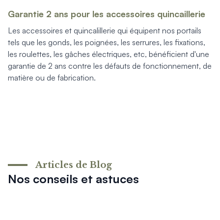
Produits > Options > Domotique
Garantie 2 ans pour les accessoires quincaillerie
Produits > Options > Boite à colis
Les accessoires et quincalillerie qui équipent nos portails
Produits > Options > Boites aux lettres/Totem
tels que les gonds, les poignées, les serrures, les fixations,
Produits > Options > Plaque et numéro d'entrée
les roulettes, les gâches électriques, etc, bénéficient d'une
Catalogues > Catalogue tous produits
garantie de 2 ans contre les défauts de fonctionnement, de
Catalogues > Catalogue garde-corps
matière ou de fabrication.
Catalogues > Catalogue pergolas / carports
Qui sommes-nous ? > La marque
Qui sommes-nous ? > RSE - Achat responsable
Entretien et garantie > Nos garanties
Entretien et garantie > Activer ma garantie
Entretien et garantie > Entretenir mon Kostum
Entretien et garantie > Réparer mon Kostum
Entretien et garantie > Boutique en ligne
Articles de Blog
Blog
Nos conseils et astuces
Mon projet > Configurateur
Mon projet > Activer ma garantie
Mon projet > Demande de reportage photo