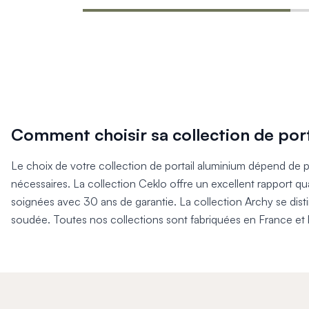
Mon projet > FAQ
Accès Pro
Comment choisir sa collection de port
Le choix de votre collection de portail aluminium dépend de plu
nécessaires. La collection Ceklo offre un excellent rapport q
soignées avec 30 ans de garantie. La collection Archy se dist
soudée. Toutes nos collections sont fabriquées en France et b