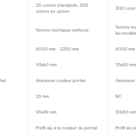
dinière
25 coloris standards, 300
300 color
limatiseur et PAC
coloris en option
pot
açade
Tenons-mo
Tenons-mortaises renforcé
oubelle
les modèl
sable
ons
6000 mm - 2250 mm
6000 mm 
93x60 mm
70x50 mm
ail
Aluminium couleur portail
Aluminium 
25 mm
NC
95x49 mm
50x50 m
Profil alu à la couleur du portail
Profil alu 