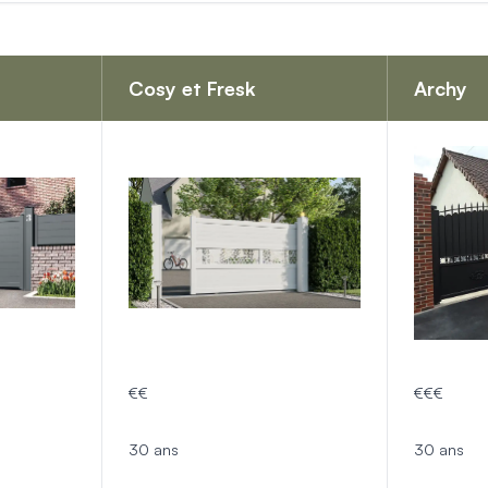
Cosy et Fresk
Archy
orps
reaux
s
 décors
es et pare-vent
on
€€
€€€
30 ans
30 ans
ages extérieurs