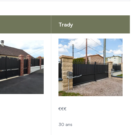
Trady
€€€
30 ans