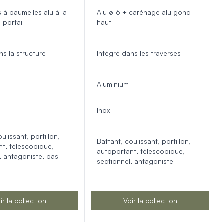
 à paumelles alu à la
Alu ø16 + carénage alu gond
 portail
haut
ns la structure
Intégré dans les traverses
Aluminium
Inox
ulissant, portillon,
Battant, coulissant, portillon,
t, télescopique,
autoportant, télescopique,
, antagoniste, bas
sectionnel, antagoniste
ir la collection
Voir la collection