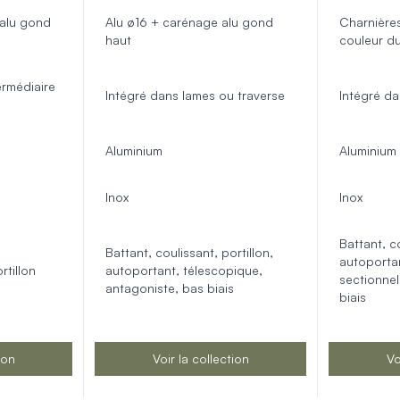
 alu gond
Alu ø16 + carénage alu gond
Charnières
haut
couleur du
ermédiaire
Intégré dans lames ou traverse
Intégré da
Aluminium
Aluminium
Inox
Inox
Battant, co
Battant, coulissant, portillon,
autoportan
rtillon
autoportant, télescopique,
sectionnel
antagoniste, bas biais
biais
ion
Voir la collection
Vo