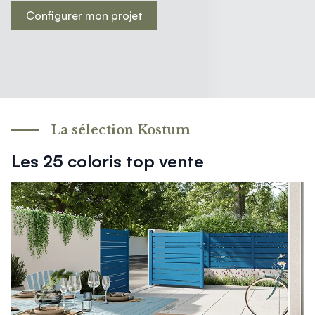
Mon projet > FAQ
Configurer mon projet
Accès Pro
La sélection Kostum
Les 25 coloris top vente