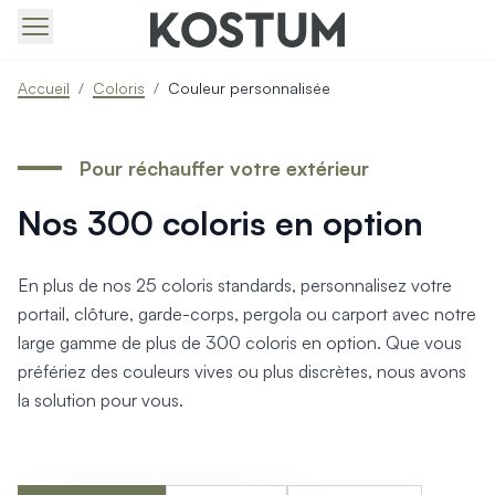
Produits > Portails > Tous nos portails battants et coulissa
Accueil
/
Coloris
/
Couleur personnalisée
Produits > Portails > Portails contemporains
Produits > Portails > Portails traditionnels
Produits > Portails > Portails architectes
Pour réchauffer votre extérieur
Produits > Portails > Portails avec décors
Produits > Portails > Portails économiques
Nos 300 coloris en option
Produits > Portails > Motorisation Portail
Produits > Portails > Les ouvertures spéciales
Produits > Portillons > Tous nos portillons
En plus de nos 25 coloris standards, personnalisez votre
Produits > Portillons > Portillons contemporains
portail, clôture, garde-corps, pergola ou carport avec notre
Produits > Portillons > Portillons traditionnels
large gamme de plus de 300 coloris en option. Que vous
Produits > Portillons > Portillons architectes
préfériez des couleurs vives ou plus discrètes, nous avons
Produits > Portillons > Portillons décoratifs
la solution pour vous.
Produits > Portillons > Motorisation Portillon
Produits > Portillons > Ouvertures Spéciales
Produits > Clôtures > Toutes nos clôtures