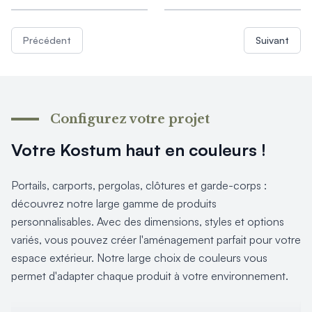
Produits > Habillages extérieur aluminium > Habillage de jar
Produits > Habillages extérieur aluminium > Habillage de c
Produits > Habillages extérieur aluminium > Habillage de s
Précédent
Suivant
Produits > Habillages extérieur aluminium > Habillage de f
Produits > Habillages extérieur aluminium > Habillage de p
Produits > Habillages extérieur aluminium > Treillis végétali
Produits > Produits par collection > Comparer les collecti
Configurez votre projet
Produits > Produits par collection > Collection Archy
Produits > Produits par collection > Collection Cosy
Votre Kostum haut en couleurs !
Produits > Produits par collection > Collection Trady
Produits > Produits par collection > Collection Fresk
Portails, carports, pergolas, clôtures et garde-corps :
Produits > Produits par collection > Collection Bois
découvrez notre large gamme de produits
Produits > Produits par collection > Collection Ceklo
personnalisables. Avec des dimensions, styles et options
Produits > Coloris et décors > Coloris aluminium
variés, vous pouvez créer l'aménagement parfait pour votre
Produits > Coloris et décors > Coloris aluminium ton bois
Produits > Coloris et décors > Essences de bois
espace extérieur. Notre large choix de couleurs vous
Produits > Coloris et décors > Coloris sur-mesure
permet d'adapter chaque produit à votre environnement.
Produits > Coloris et décors > Décors Fresk
Produits > Options > Poteaux