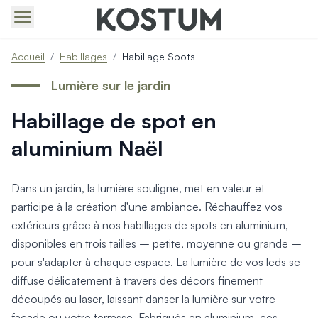
Produits > Portails > Tous nos portails battants et coulissa
Accueil
/
Habillages
/
Habillage Spots
Produits > Portails > Portails contemporains
Produits > Portails > Portails traditionnels
Lumière sur le jardin
Produits > Portails > Portails architectes
Habillage de spot en
Produits > Portails > Portails avec décors
Produits > Portails > Portails économiques
aluminium Naël
Produits > Portails > Motorisation Portail
Produits > Portails > Les ouvertures spéciales
Produits > Portillons > Tous nos portillons
Dans un jardin, la lumière souligne, met en valeur et
Produits > Portillons > Portillons contemporains
participe à la création d'une ambiance. Réchauffez vos
Produits > Portillons > Portillons traditionnels
extérieurs grâce à nos habillages de spots en aluminium,
Produits > Portillons > Portillons architectes
disponibles en trois tailles – petite, moyenne ou grande –
Produits > Portillons > Portillons décoratifs
pour s'adapter à chaque espace. La lumière de vos leds se
Produits > Portillons > Motorisation Portillon
diffuse délicatement à travers des décors finement
Produits > Portillons > Ouvertures Spéciales
découpés au laser, laissant danser la lumière sur votre
Produits > Clôtures > Toutes nos clôtures
façade ou votre terrasse. Fabriqués en aluminium, ces