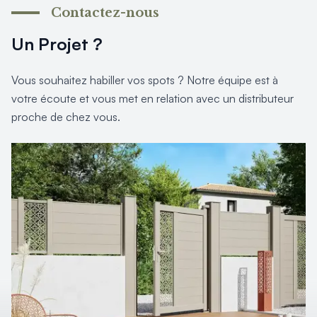
Produits > Habillages extérieur aluminium > Habillage de jar
Contactez-nous
Produits > Habillages extérieur aluminium > Habillage de c
Un Projet ?
Produits > Habillages extérieur aluminium > Habillage de s
Produits > Habillages extérieur aluminium > Habillage de f
Produits > Habillages extérieur aluminium > Habillage de p
Vous souhaitez habiller vos spots ? Notre équipe est à
Produits > Habillages extérieur aluminium > Treillis végétali
votre écoute et vous met en relation avec un distributeur
Produits > Produits par collection > Comparer les collecti
proche de chez vous.
Produits > Produits par collection > Collection Archy
Produits > Produits par collection > Collection Cosy
Produits > Produits par collection > Collection Trady
Produits > Produits par collection > Collection Fresk
Produits > Produits par collection > Collection Bois
Produits > Produits par collection > Collection Ceklo
Produits > Coloris et décors > Coloris aluminium
Produits > Coloris et décors > Coloris aluminium ton bois
Produits > Coloris et décors > Essences de bois
Produits > Coloris et décors > Coloris sur-mesure
Produits > Coloris et décors > Décors Fresk
Produits > Options > Poteaux