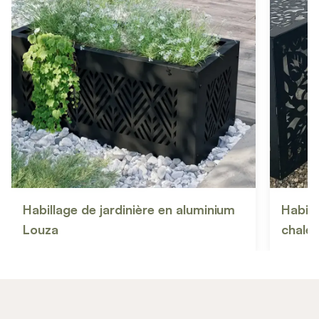
Habillage de jardinière en aluminium
Habill
Louza
chaleu