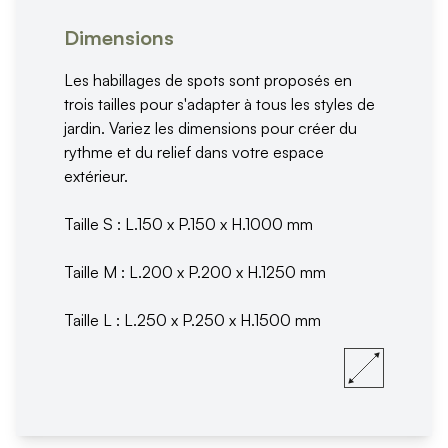
Mon projet > FAQ
Accès Pro
Dimensions
Les habillages de spots sont proposés en
trois tailles pour s'adapter à tous les styles de
jardin. Variez les dimensions pour créer du
rythme et du relief dans votre espace
extérieur.
Taille S : L.150 x P.150 x H.1000 mm
Taille M : L.200 x P.200 x H.1250 mm
Taille L : L.250 x P.250 x H.1500 mm