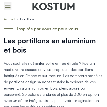
Produits > Portails > Tous nos portails battants et coulissa
Accueil
/
Portillons
Produits > Portails > Portails contemporains
Produits > Portails > Portails traditionnels
Inspirés par vous et pour vous
Produits > Portails > Portails architectes
Les portillons en aluminium
Produits > Portails > Portails avec décors
Produits > Portails > Portails économiques
et bois
Produits > Portails > Motorisation Portail
Produits > Portails > Les ouvertures spéciales
Produits > Portillons > Tous nos portillons
Vous souhaitez délimiter votre entrée étroite ? Kostum
Produits > Portillons > Portillons contemporains
habille votre espace en vous proposant des portillons
Produits > Portillons > Portillons traditionnels
fabriqués en France et sur-mesure. Les nombreux modèles
Produits > Portillons > Portillons architectes
de portillons design sauront satisfaire la moindre de vos
Produits > Portillons > Portillons décoratifs
envies. En aluminium ou en bois, plein, ajouré ou
Produits > Portillons > Motorisation Portillon
persienné, 25 coloris standards et plus de 300 en option
Produits > Portillons > Ouvertures Spéciales
avec un décor intégré, laissez parler votre imagination en
Produits > Clôtures > Toutes nos clôtures
explorant les multiples combinaisons.