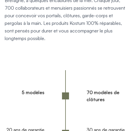
Bretagne, à quelques encablures de la mer. Chaque jour,
Mon projet > FAQ
Accès Pro
700 collaborateurs et menuisiers passionnés se retrouvent
pour concevoir vos portails, clôtures, garde-corps et
pergolas à la main. Les produits Kostum 100% réparables,
sont pensés pour durer et vous accompagner le plus
longtemps possible.
5 modèles
70 modèles de
clôtures
20 ans de garantie
30 ans de garantie