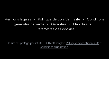
Mentions légales
·
Politique de confidentialité
·
Conditions
générales de vente
·
Garanties
·
Plan du site
·
Paramètres des cookies
Ce site est protégé par reCAPTCHA et Google :
Politique de confidentialité
et
Conditions d'utilisation
.