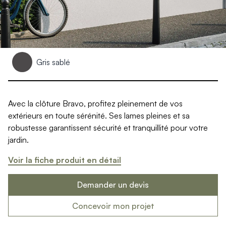
Produits > Clôtures > Clôtures contemporaines
Produits > Clôtures > Clôtures traditionnelles
Produits > Clôtures > Clôtures architectes
Produits > Clôtures > Clôtures décoratives
Produits > Clôtures > Claustras
Produits > Garde-corps et rambardes > Tous nos garde-c
Gris sablé
Produits > Garde-corps et rambardes > Garde-corps à bar
Produits > Garde-corps et rambardes > Garde-corps vitré
Produits > Garde-corps et rambardes > Garde-corps avec
Avec la clôture Bravo, profitez pleinement de vos
Produits > Garde-corps et rambardes > Clôtures séparativ
extérieurs en toute sérénité. Ses lames pleines et sa
Produits > Garde-corps et rambardes > Aides à la montée
robustesse garantissent sécurité et tranquillité pour votre
Produits > Garde-corps et rambardes > Séparatifs de balc
jardin.
Produits > Pergolas > Pergolas
Produits > Pergolas > Guide de choix
Voir la fiche produit en détail
Produits > Carports > Carports voiture
Produits > Carports > Guide de choix
Demander un devis
Produits > Porche d'entrée > Porche d'entrée
Concevoir mon projet
Produits > Cuisine extérieure > Cuisine extérieure
Produits > Habillages extérieur aluminium > Tous nos habill