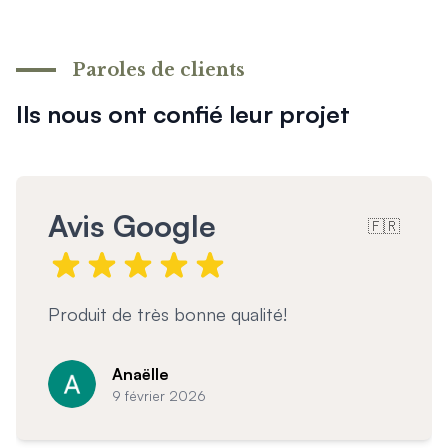
Paroles de clients
Ils nous ont confié leur projet
Avis Google
🇫🇷
Garde corps magnifique et très bien posé
C
Céklo
Cosy
7 février 2026