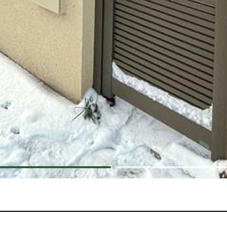
dinière
limatiseur et PAC
pot
açade
oubelle
sable
ons