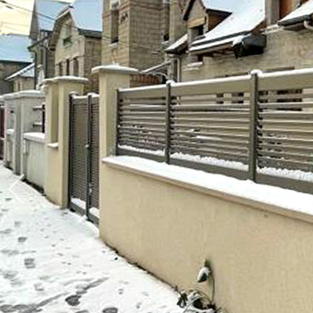
Produits > Clôtures > Clôtures contemporaines
Produits > Clôtures > Clôtures traditionnelles
Produits > Clôtures > Clôtures architectes
Produits > Clôtures > Clôtures décoratives
Produits > Clôtures > Claustras
Produits > Garde-corps et rambardes > Tous nos garde-c
Produits > Garde-corps et rambardes > Garde-corps à bar
Produits > Garde-corps et rambardes > Garde-corps vitré
Produits > Garde-corps et rambardes > Garde-corps avec
Produits > Garde-corps et rambardes > Clôtures séparativ
Produits > Garde-corps et rambardes > Aides à la montée
Produits > Garde-corps et rambardes > Séparatifs de balc
Produits > Pergolas > Pergolas
Produits > Pergolas > Guide de choix
Produits > Carports > Carports voiture
Produits > Carports > Guide de choix
Produits > Porche d'entrée > Porche d'entrée
Produits > Cuisine extérieure > Cuisine extérieure
Produits > Habillages extérieur aluminium > Tous nos habill