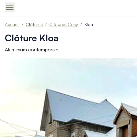
Produits > Portails > Tous nos portails battants et coulissa
Accueil
/
Clôtures
/
Clôtures Cosy
/
Kloa
Produits > Portails > Portails contemporains
Produits > Portails > Portails traditionnels
Clôture Kloa
Produits > Portails > Portails architectes
Produits > Portails > Portails avec décors
Aluminium contemporain
Produits > Portails > Portails économiques
Produits > Portails > Motorisation Portail
Produits > Portails > Les ouvertures spéciales
Produits > Portillons > Tous nos portillons
Produits > Portillons > Portillons contemporains
Produits > Portillons > Portillons traditionnels
Produits > Portillons > Portillons architectes
Produits > Portillons > Portillons décoratifs
Produits > Portillons > Motorisation Portillon
Produits > Portillons > Ouvertures Spéciales
Produits > Clôtures > Toutes nos clôtures