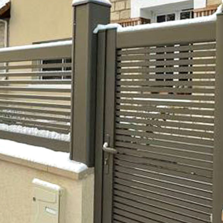
orps
reaux
s
 décors
es et pare-vent
on
ages extérieurs