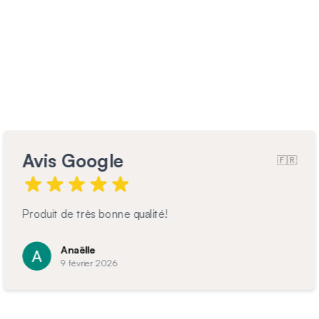
Avis Google
🇫🇷
Garde corps magnifique et très bien posé
C
7 février 2026