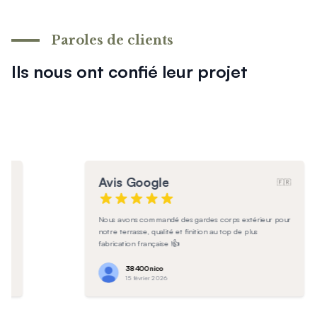
En savoir plus sur l'entretien
Paroles de clients
Ils nous ont confié leur projet
Avis Google
🇫🇷
🇷
Produit de très bonne qualité!
our
Anaëlle
9 février 2026