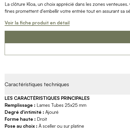
La clôture Kloa, un choix apprécié dans les zones venteuses. 
Produits > Options > Domotique
fines promettent d'embellir votre entrée tout en assurant sa s
Produits > Options > Boite à colis
Produits > Options > Boites aux lettres/Totem
Voir la fiche produit en détail
Produits > Options > Plaque et numéro d'entrée
Catalogues > Catalogue tous produits
Catalogues > Catalogue garde-corps
Catalogues > Catalogue pergolas / carports
Qui sommes-nous ? > La marque
Qui sommes-nous ? > RSE - Achat responsable
Entretien et garantie > Nos garanties
Entretien et garantie > Activer ma garantie
Entretien et garantie > Entretenir mon Kostum
Caractéristiques techniques
Entretien et garantie > Réparer mon Kostum
Entretien et garantie > Boutique en ligne
LES CARACTÉRISTIQUES PRINCIPALES
Blog
Remplissage :
Lames Tubes 25x25 mm
Mon projet > Configurateur
Degré d'intimité :
Ajouré
Mon projet > Activer ma garantie
Forme haute :
Droit
Mon projet > Demande de reportage photo
Pose au choix :
À sceller ou sur platine