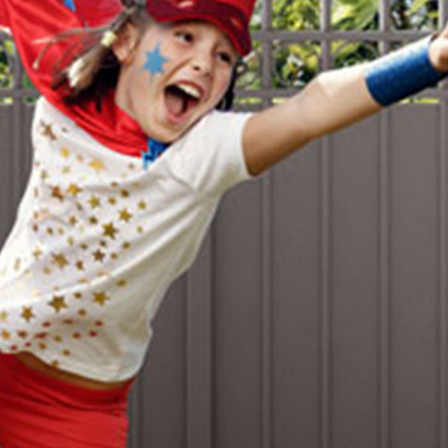
orps
reaux
s
 décors
es et pare-vent
on
ages extérieurs