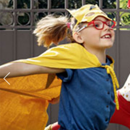
Produits > Clôtures > Clôtures contemporaines
Produits > Clôtures > Clôtures traditionnelles
Produits > Clôtures > Clôtures architectes
Produits > Clôtures > Clôtures décoratives
Produits > Clôtures > Claustras
Produits > Garde-corps et rambardes > Tous nos garde-c
Produits > Garde-corps et rambardes > Garde-corps à bar
Produits > Garde-corps et rambardes > Garde-corps vitré
Produits > Garde-corps et rambardes > Garde-corps avec
Produits > Garde-corps et rambardes > Clôtures séparativ
Produits > Garde-corps et rambardes > Aides à la montée
Produits > Garde-corps et rambardes > Séparatifs de balc
Produits > Pergolas > Pergolas
Produits > Pergolas > Guide de choix
Produits > Carports > Carports voiture
Produits > Carports > Guide de choix
Produits > Porche d'entrée > Porche d'entrée
Produits > Cuisine extérieure > Cuisine extérieure
Produits > Habillages extérieur aluminium > Tous nos habill