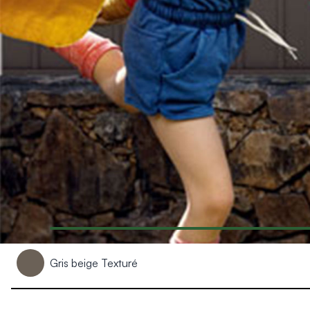
Produits > Habillages extérieur aluminium > Habillage de jar
Produits > Habillages extérieur aluminium > Habillage de c
Produits > Habillages extérieur aluminium > Habillage de s
Produits > Habillages extérieur aluminium > Habillage de f
Produits > Habillages extérieur aluminium > Habillage de p
Produits > Habillages extérieur aluminium > Treillis végétali
Produits > Produits par collection > Comparer les collecti
Produits > Produits par collection > Collection Archy
Produits > Produits par collection > Collection Cosy
Produits > Produits par collection > Collection Trady
Produits > Produits par collection > Collection Fresk
Produits > Produits par collection > Collection Bois
Produits > Produits par collection > Collection Ceklo
Produits > Coloris et décors > Coloris aluminium
Produits > Coloris et décors > Coloris aluminium ton bois
Produits > Coloris et décors > Essences de bois
Gris beige Texturé
Produits > Coloris et décors > Coloris sur-mesure
Produits > Coloris et décors > Décors Fresk
Produits > Options > Poteaux