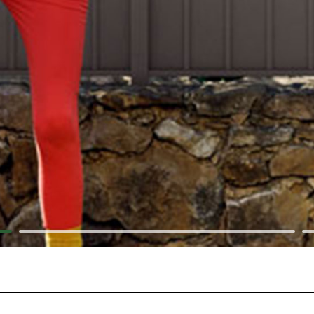
dinière
limatiseur et PAC
pot
açade
oubelle
sable
ons