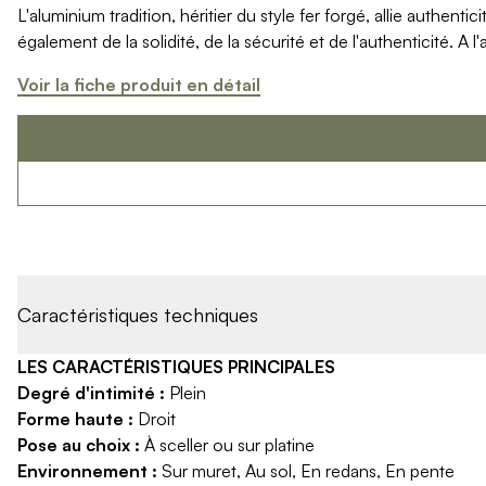
L'aluminium tradition, héritier du style fer forgé, allie authen
Produits > Options > Domotique
également de la solidité, de la sécurité et de l'authenticité. A
Produits > Options > Boite à colis
Produits > Options > Boites aux lettres/Totem
Voir la fiche produit en détail
Produits > Options > Plaque et numéro d'entrée
Catalogues > Catalogue tous produits
Catalogues > Catalogue garde-corps
Catalogues > Catalogue pergolas / carports
Qui sommes-nous ? > La marque
Qui sommes-nous ? > RSE - Achat responsable
Entretien et garantie > Nos garanties
Entretien et garantie > Activer ma garantie
Entretien et garantie > Entretenir mon Kostum
Caractéristiques techniques
Entretien et garantie > Réparer mon Kostum
Entretien et garantie > Boutique en ligne
LES CARACTÉRISTIQUES PRINCIPALES
Blog
Degré d'intimité :
Plein
Mon projet > Configurateur
Forme haute :
Droit
Mon projet > Activer ma garantie
Pose au choix :
À sceller ou sur platine
Mon projet > Demande de reportage photo
Environnement :
Sur muret, Au sol, En redans, En pente