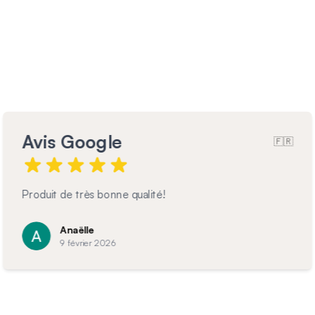
Avis Google
🇫🇷
Garde corps magnifique et très bien posé
C
7 février 2026