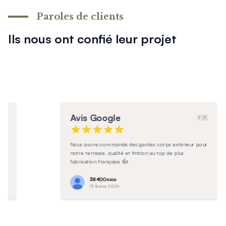
Paroles de clients
Ils nous ont confié leur projet
Avis Google
🇫🇷
🇷
Produit de très bonne qualité!
our
Anaëlle
9 février 2026