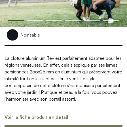
Produits > Clôtures > Clôtures contemporaines
Produits > Clôtures > Clôtures traditionnelles
Produits > Clôtures > Clôtures architectes
Produits > Clôtures > Clôtures décoratives
Produits > Clôtures > Claustras
Produits > Garde-corps et rambardes > Tous nos garde-c
Noir sablé
Produits > Garde-corps et rambardes > Garde-corps à bar
Produits > Garde-corps et rambardes > Garde-corps vitré
Produits > Garde-corps et rambardes > Garde-corps avec
La clôture aluminium Tev est parfaitement adaptée pour les
Produits > Garde-corps et rambardes > Clôtures séparativ
régions venteuses. En effet, cela s'explique par ses lames
Produits > Garde-corps et rambardes > Aides à la montée
persiennées 255x25 mm en aluminium qui préservent votre
Produits > Garde-corps et rambardes > Séparatifs de balc
intimité tout en laissant passer le vent. Le style
Produits > Pergolas > Pergolas
contemporain de cette clôture s'harmonisera parfaitement
Produits > Pergolas > Guide de choix
avec votre jardin ! Pratique et beau à la fois, vous pouvez
Produits > Carports > Carports voiture
l'harmoniser avec son portail assorti.
Produits > Carports > Guide de choix
Produits > Porche d'entrée > Porche d'entrée
Produits > Cuisine extérieure > Cuisine extérieure
Voir la fiche produit en détail
Produits > Habillages extérieur aluminium > Tous nos habill