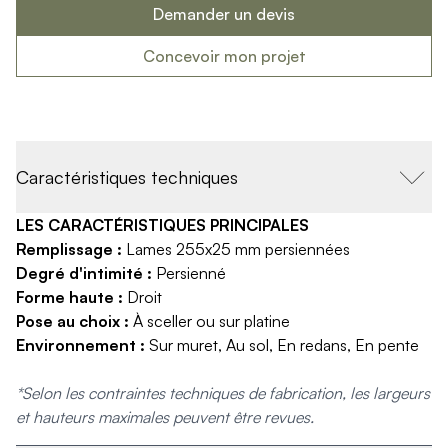
Produits > Habillages extérieur aluminium > Habillage de jar
Demander un devis
Produits > Habillages extérieur aluminium > Habillage de c
Concevoir mon projet
Produits > Habillages extérieur aluminium > Habillage de s
Produits > Habillages extérieur aluminium > Habillage de f
Produits > Habillages extérieur aluminium > Habillage de p
Produits > Habillages extérieur aluminium > Treillis végétali
Produits > Produits par collection > Comparer les collecti
Caractéristiques techniques
Produits > Produits par collection > Collection Archy
Produits > Produits par collection > Collection Cosy
LES CARACTÉRISTIQUES PRINCIPALES
Produits > Produits par collection > Collection Trady
Remplissage :
Lames 255x25 mm persiennées
Produits > Produits par collection > Collection Fresk
Degré d'intimité :
Persienné
Produits > Produits par collection > Collection Bois
Forme haute :
Droit
Produits > Produits par collection > Collection Ceklo
Pose au choix :
À sceller ou sur platine
Produits > Coloris et décors > Coloris aluminium
Environnement :
Sur muret, Au sol, En redans, En pente
Produits > Coloris et décors > Coloris aluminium ton bois
Produits > Coloris et décors > Essences de bois
*Selon les contraintes techniques de fabrication, les largeurs
Produits > Coloris et décors > Coloris sur-mesure
et hauteurs maximales peuvent être revues.
Produits > Coloris et décors > Décors Fresk
Produits > Options > Poteaux