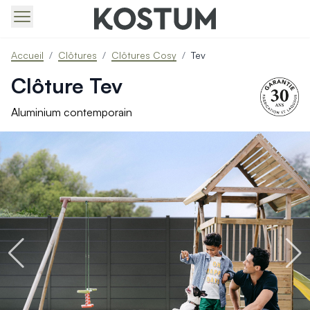
Produits > Portails > Tous nos portails battants et coulissa
Accueil
/
Clôtures
/
Clôtures Cosy
/
Tev
Produits > Portails > Portails contemporains
Produits > Portails > Portails traditionnels
Clôture Tev
Produits > Portails > Portails architectes
Produits > Portails > Portails avec décors
Aluminium contemporain
Produits > Portails > Portails économiques
Produits > Portails > Motorisation Portail
Produits > Portails > Les ouvertures spéciales
Produits > Portillons > Tous nos portillons
Produits > Portillons > Portillons contemporains
Produits > Portillons > Portillons traditionnels
Produits > Portillons > Portillons architectes
Produits > Portillons > Portillons décoratifs
Produits > Portillons > Motorisation Portillon
Produits > Portillons > Ouvertures Spéciales
Produits > Clôtures > Toutes nos clôtures