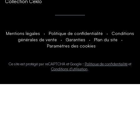
Collection Ceklo
Mentions légales
·
Politique de confidentialité
·
Conditions
générales de vente
·
Garanties
·
Plan du site
·
Paramètres des cookies
Ce site est protégé par reCAPTCHA et Google :
Politique de confidentialité
et
Conditions d'utilisation
.