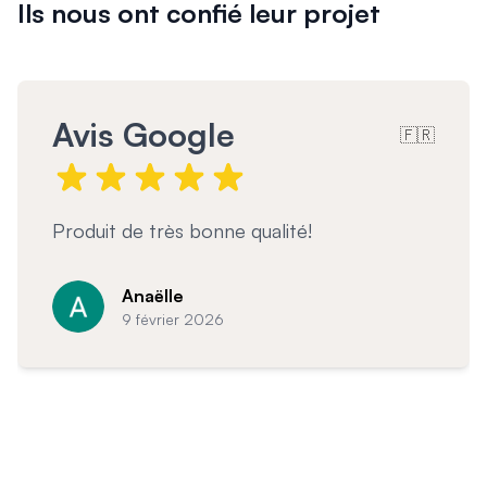
Mon projet > FAQ
Ils nous ont confié leur projet
Accès Pro
Avis Google
🇫🇷
Garde corps magnifique et très bien posé
C
7 février 2026