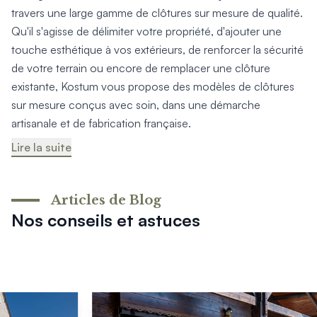
Produits > Options > Domotique
travers une large gamme de clôtures sur mesure de qualité.
Produits > Options > Boite à colis
Qu'il s'agisse de délimiter votre propriété, d'ajouter une
Produits > Options > Boites aux lettres/Totem
touche esthétique à vos extérieurs, de renforcer la sécurité
Produits > Options > Plaque et numéro d'entrée
de votre terrain ou encore de remplacer une clôture
Catalogues > Catalogue tous produits
existante, Kostum vous propose des modèles de clôtures
Catalogues > Catalogue garde-corps
sur mesure conçus avec soin, dans une démarche
Catalogues > Catalogue pergolas / carports
artisanale et de fabrication française.
Qui sommes-nous ? > La marque
Lire la suite
Qui sommes-nous ? > RSE - Achat responsable
Entretien et garantie > Nos garanties
Entretien et garantie > Activer ma garantie
Entretien et garantie > Entretenir mon Kostum
Articles de Blog
Entretien et garantie > Réparer mon Kostum
Nos conseils et astuces
Entretien et garantie > Boutique en ligne
Blog
Mon projet > Configurateur
Mon projet > Activer ma garantie
Mon projet > Demande de reportage photo