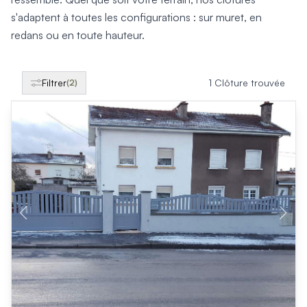
Produits > Clôtures > Clôtures contemporaines
s'adaptent à toutes les configurations : sur muret, en
Produits > Clôtures > Clôtures traditionnelles
Produits > Clôtures > Clôtures architectes
redans ou en toute hauteur.
Produits > Clôtures > Clôtures décoratives
Produits > Clôtures > Claustras
Produits > Garde-corps et rambardes > Tous nos garde-c
Filtrer
1 Clôture trouvée
(2)
Produits > Garde-corps et rambardes > Garde-corps à bar
Produits > Garde-corps et rambardes > Garde-corps vitré
Produits > Garde-corps et rambardes > Garde-corps avec
Produits > Garde-corps et rambardes > Clôtures séparativ
Produits > Garde-corps et rambardes > Aides à la montée
Produits > Garde-corps et rambardes > Séparatifs de balc
Produits > Pergolas > Pergolas
Produits > Pergolas > Guide de choix
Produits > Carports > Carports voiture
Produits > Carports > Guide de choix
Produits > Porche d'entrée > Porche d'entrée
Produits > Cuisine extérieure > Cuisine extérieure
Produits > Habillages extérieur aluminium > Tous nos habill