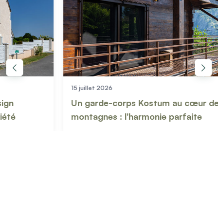
Mon projet > FAQ
Accès Pro
15 juillet 2026
03 jui
Un garde-corps Kostum au cœur des
Comm
montagnes : l'harmonie parfaite