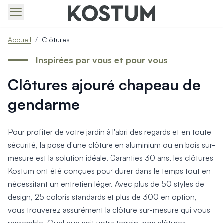
Produits > Portails > Tous nos portails battants et coulissa
Accueil
/
Clôtures
Produits > Portails > Portails contemporains
Produits > Portails > Portails traditionnels
Inspirées par vous et pour vous
Produits > Portails > Portails architectes
Clôtures ajouré chapeau de
Produits > Portails > Portails avec décors
Produits > Portails > Portails économiques
gendarme
Produits > Portails > Motorisation Portail
Produits > Portails > Les ouvertures spéciales
Produits > Portillons > Tous nos portillons
Pour profiter de votre jardin à l'abri des regards et en toute
Produits > Portillons > Portillons contemporains
sécurité, la pose d'une clôture en aluminium ou en bois sur-
Produits > Portillons > Portillons traditionnels
mesure est la solution idéale. Garanties 30 ans, les clôtures
Produits > Portillons > Portillons architectes
Kostum ont été conçues pour durer dans le temps tout en
Produits > Portillons > Portillons décoratifs
nécessitant un entretien léger. Avec plus de 50 styles de
Produits > Portillons > Motorisation Portillon
design, 25 coloris standards et plus de 300 en option,
Produits > Portillons > Ouvertures Spéciales
vous trouverez assurément la clôture sur-mesure qui vous
Produits > Clôtures > Toutes nos clôtures
ressemble. Quel que soit votre terrain, nos clôtures