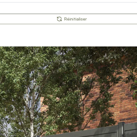
Réinitialiser
orps
reaux
s
 décors
es et pare-vent
on
ages extérieurs