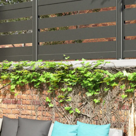
dinière
limatiseur et PAC
pot
açade
oubelle
sable
ons