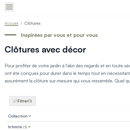
Produits > Portails > Tous nos portails battants et coulissa
Accueil
/
Clôtures
Produits > Portails > Portails contemporains
Produits > Portails > Portails traditionnels
Inspirées par vous et pour vous
Produits > Portails > Portails architectes
Clôtures avec décor
Produits > Portails > Portails avec décors
Produits > Portails > Portails économiques
Produits > Portails > Motorisation Portail
Pour profiter de votre jardin à l'abri des regards et en toute 
Produits > Portails > Les ouvertures spéciales
ont été conçues pour durer dans le temps tout en nécessitant 
Produits > Portillons > Tous nos portillons
assurément la clôture sur-mesure qui vous ressemble. Quel que 
Produits > Portillons > Portillons contemporains
Produits > Portillons > Portillons traditionnels
Produits > Portillons > Portillons architectes
Filtrer
(1)
Produits > Portillons > Portillons décoratifs
Produits > Portillons > Motorisation Portillon
Collection
Produits > Portillons > Ouvertures Spéciales
Produits > Clôtures > Toutes nos clôtures
Intimité
(1)