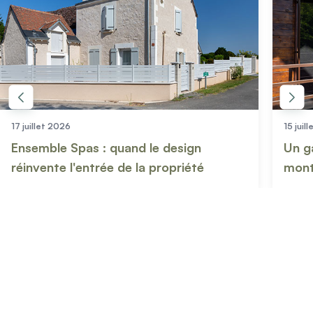
Mon projet > FAQ
Accès Pro
15 juillet 2026
e design
Un garde-corps Kostum au cœu
propriété
montagnes : l'harmonie parfait