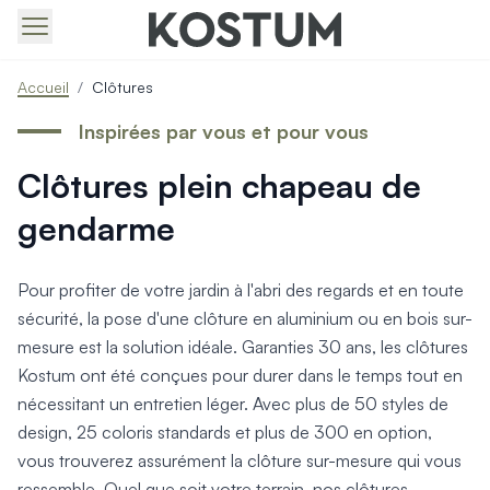
Produits > Portails > Tous nos portails battants et coulissa
Accueil
/
Clôtures
Produits > Portails > Portails contemporains
Produits > Portails > Portails traditionnels
Inspirées par vous et pour vous
Produits > Portails > Portails architectes
Clôtures plein chapeau de
Produits > Portails > Portails avec décors
Produits > Portails > Portails économiques
gendarme
Produits > Portails > Motorisation Portail
Produits > Portails > Les ouvertures spéciales
Produits > Portillons > Tous nos portillons
Pour profiter de votre jardin à l'abri des regards et en toute
Produits > Portillons > Portillons contemporains
sécurité, la pose d'une clôture en aluminium ou en bois sur-
Produits > Portillons > Portillons traditionnels
mesure est la solution idéale. Garanties 30 ans, les clôtures
Produits > Portillons > Portillons architectes
Kostum ont été conçues pour durer dans le temps tout en
Produits > Portillons > Portillons décoratifs
nécessitant un entretien léger. Avec plus de 50 styles de
Produits > Portillons > Motorisation Portillon
design, 25 coloris standards et plus de 300 en option,
Produits > Portillons > Ouvertures Spéciales
vous trouverez assurément la clôture sur-mesure qui vous
Produits > Clôtures > Toutes nos clôtures
ressemble. Quel que soit votre terrain, nos clôtures