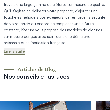
Produits > Options > Domotique
travers une large gamme de clôtures sur mesure de qualité.
Produits > Options > Boite à colis
Qu'il s'agisse de délimiter votre propriété, d'ajouter une
Produits > Options > Boites aux lettres/Totem
touche esthétique à vos extérieurs, de renforcer la sécurité
Produits > Options > Plaque et numéro d'entrée
de votre terrain ou encore de remplacer une clôture
Catalogues > Catalogue tous produits
existante, Kostum vous propose des modèles de clôtures
Catalogues > Catalogue garde-corps
sur mesure conçus avec soin, dans une démarche
Catalogues > Catalogue pergolas / carports
artisanale et de fabrication française.
Qui sommes-nous ? > La marque
Lire la suite
Qui sommes-nous ? > RSE - Achat responsable
Entretien et garantie > Nos garanties
Entretien et garantie > Activer ma garantie
Entretien et garantie > Entretenir mon Kostum
Articles de Blog
Entretien et garantie > Réparer mon Kostum
Nos conseils et astuces
Entretien et garantie > Boutique en ligne
Blog
Mon projet > Configurateur
Mon projet > Activer ma garantie
Mon projet > Demande de reportage photo