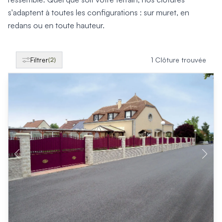
Produits > Clôtures > Clôtures contemporaines
s'adaptent à toutes les configurations : sur muret, en
Produits > Clôtures > Clôtures traditionnelles
Produits > Clôtures > Clôtures architectes
redans ou en toute hauteur.
Produits > Clôtures > Clôtures décoratives
Produits > Clôtures > Claustras
Produits > Garde-corps et rambardes > Tous nos garde-c
Filtrer
1 Clôture trouvée
(2)
Produits > Garde-corps et rambardes > Garde-corps à bar
Produits > Garde-corps et rambardes > Garde-corps vitré
Produits > Garde-corps et rambardes > Garde-corps avec
Produits > Garde-corps et rambardes > Clôtures séparativ
Produits > Garde-corps et rambardes > Aides à la montée
Produits > Garde-corps et rambardes > Séparatifs de balc
Produits > Pergolas > Pergolas
Produits > Pergolas > Guide de choix
Produits > Carports > Carports voiture
Produits > Carports > Guide de choix
Produits > Porche d'entrée > Porche d'entrée
Produits > Cuisine extérieure > Cuisine extérieure
Produits > Habillages extérieur aluminium > Tous nos habill