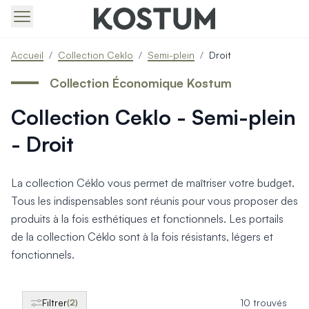
Produits > Portails > Tous nos portails battants et coulissa
Accueil
/
Collection Ceklo
/
Semi-plein
/
Droit
Produits > Portails > Portails contemporains
Produits > Portails > Portails traditionnels
Collection Économique Kostum
Produits > Portails > Portails architectes
Collection Ceklo - Semi-plein
Produits > Portails > Portails avec décors
Produits > Portails > Portails économiques
- Droit
Produits > Portails > Motorisation Portail
Produits > Portails > Les ouvertures spéciales
Produits > Portillons > Tous nos portillons
La collection Céklo vous permet de maîtriser votre budget.
Produits > Portillons > Portillons contemporains
Tous les indispensables sont réunis pour vous proposer des
Produits > Portillons > Portillons traditionnels
produits à la fois esthétiques et fonctionnels. Les portails
Produits > Portillons > Portillons architectes
de la collection Céklo sont à la fois résistants, légers et
Produits > Portillons > Portillons décoratifs
fonctionnels.
Produits > Portillons > Motorisation Portillon
Produits > Portillons > Ouvertures Spéciales
Produits > Clôtures > Toutes nos clôtures
Filtrer
10 trouvés
(2)