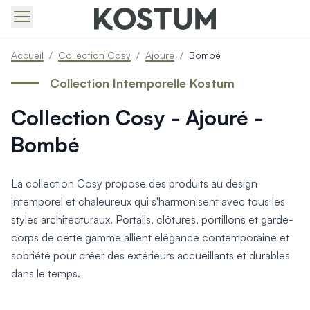
Produits > Portails > Tous nos portails battants et coulissa
Accueil
/
Collection Cosy
/
Ajouré
/
Bombé
Produits > Portails > Portails contemporains
Produits > Portails > Portails traditionnels
Collection Intemporelle Kostum
Produits > Portails > Portails architectes
Collection Cosy - Ajouré -
Produits > Portails > Portails avec décors
Produits > Portails > Portails économiques
Bombé
Produits > Portails > Motorisation Portail
Produits > Portails > Les ouvertures spéciales
Produits > Portillons > Tous nos portillons
La collection Cosy propose des produits au design
Produits > Portillons > Portillons contemporains
intemporel et chaleureux qui s'harmonisent avec tous les
Produits > Portillons > Portillons traditionnels
styles architecturaux. Portails, clôtures, portillons et garde-
Produits > Portillons > Portillons architectes
corps de cette gamme allient élégance contemporaine et
Produits > Portillons > Portillons décoratifs
sobriété pour créer des extérieurs accueillants et durables
Produits > Portillons > Motorisation Portillon
dans le temps.
Produits > Portillons > Ouvertures Spéciales
Produits > Clôtures > Toutes nos clôtures