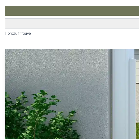
Produits > Clôtures > Clôtures contemporaines
Produits > Clôtures > Clôtures traditionnelles
Produits > Clôtures > Clôtures architectes
Produits > Clôtures > Clôtures décoratives
Produits > Clôtures > Claustras
1 produit trouvé
Produits > Garde-corps et rambardes > Tous nos garde-c
Produits > Garde-corps et rambardes > Garde-corps à bar
Produits > Garde-corps et rambardes > Garde-corps vitré
Produits > Garde-corps et rambardes > Garde-corps avec
Produits > Garde-corps et rambardes > Clôtures séparativ
Produits > Garde-corps et rambardes > Aides à la montée
Produits > Garde-corps et rambardes > Séparatifs de balc
Produits > Pergolas > Pergolas
Produits > Pergolas > Guide de choix
Produits > Carports > Carports voiture
Produits > Carports > Guide de choix
Produits > Porche d'entrée > Porche d'entrée
Produits > Cuisine extérieure > Cuisine extérieure
Produits > Habillages extérieur aluminium > Tous nos habill