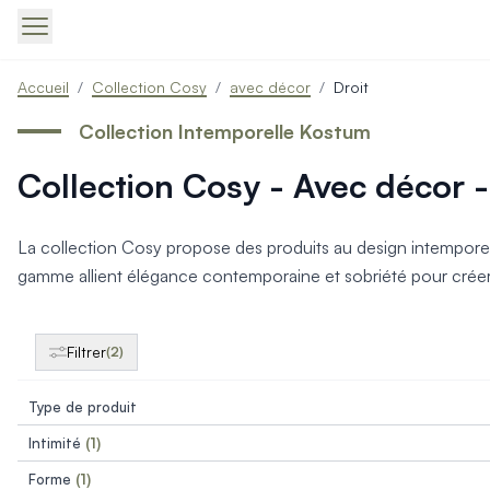
Produits > Portails > Tous nos portails battants et coulissa
Accueil
/
Collection Cosy
/
avec décor
/
Droit
Produits > Portails > Portails contemporains
Produits > Portails > Portails traditionnels
Collection Intemporelle Kostum
Produits > Portails > Portails architectes
Collection Cosy - Avec décor -
Produits > Portails > Portails avec décors
Produits > Portails > Portails économiques
Produits > Portails > Motorisation Portail
La collection Cosy propose des produits au design intemporel e
Produits > Portails > Les ouvertures spéciales
gamme allient élégance contemporaine et sobriété pour créer d
Produits > Portillons > Tous nos portillons
Produits > Portillons > Portillons contemporains
Produits > Portillons > Portillons traditionnels
Filtrer
(2)
Produits > Portillons > Portillons architectes
Produits > Portillons > Portillons décoratifs
Type de produit
Produits > Portillons > Motorisation Portillon
Produits > Portillons > Ouvertures Spéciales
Intimité
(1)
Produits > Clôtures > Toutes nos clôtures
Forme
(1)