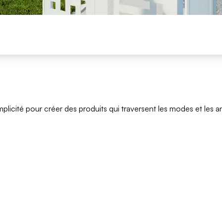
dinière
limatiseur et PAC
pot
açade
oubelle
sable
ons
implicité pour créer des produits qui traversent les modes et les