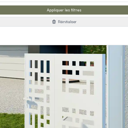
Appliquer les filtres
Réinitialiser
orps
reaux
s
 décors
es et pare-vent
on
ages extérieurs