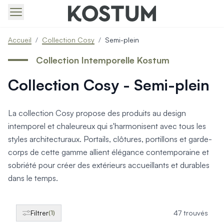
Produits > Portails > Tous nos portails battants et coulissa
Accueil
/
Collection Cosy
/
Semi-plein
Produits > Portails > Portails contemporains
Produits > Portails > Portails traditionnels
Collection Intemporelle Kostum
Produits > Portails > Portails architectes
Collection Cosy - Semi-plein
Produits > Portails > Portails avec décors
Produits > Portails > Portails économiques
Produits > Portails > Motorisation Portail
La collection Cosy propose des produits au design
Produits > Portails > Les ouvertures spéciales
intemporel et chaleureux qui s'harmonisent avec tous les
Produits > Portillons > Tous nos portillons
styles architecturaux. Portails, clôtures, portillons et garde-
Produits > Portillons > Portillons contemporains
corps de cette gamme allient élégance contemporaine et
Produits > Portillons > Portillons traditionnels
Produits > Portillons > Portillons architectes
sobriété pour créer des extérieurs accueillants et durables
Produits > Portillons > Portillons décoratifs
dans le temps.
Produits > Portillons > Motorisation Portillon
Produits > Portillons > Ouvertures Spéciales
Produits > Clôtures > Toutes nos clôtures
Filtrer
47 trouvés
(1)