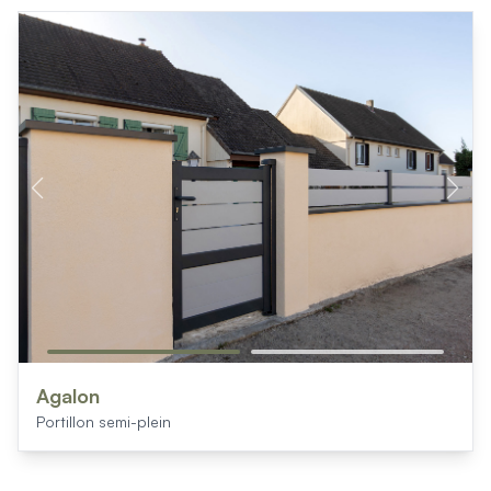
Mon projet > FAQ
Accès Pro
Agalon
Portillon semi-plein