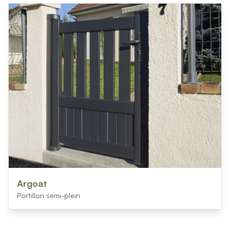
Produits > Habillages extérieur aluminium > Habillage de jar
Produits > Habillages extérieur aluminium > Habillage de c
Produits > Habillages extérieur aluminium > Habillage de s
Produits > Habillages extérieur aluminium > Habillage de f
Produits > Habillages extérieur aluminium > Habillage de p
Produits > Habillages extérieur aluminium > Treillis végétali
Produits > Produits par collection > Comparer les collecti
Produits > Produits par collection > Collection Archy
Produits > Produits par collection > Collection Cosy
Produits > Produits par collection > Collection Trady
Produits > Produits par collection > Collection Fresk
Produits > Produits par collection > Collection Bois
Produits > Produits par collection > Collection Ceklo
Produits > Coloris et décors > Coloris aluminium
Produits > Coloris et décors > Coloris aluminium ton bois
Argoat
Produits > Coloris et décors > Essences de bois
Portillon semi-plein
Produits > Coloris et décors > Coloris sur-mesure
Produits > Coloris et décors > Décors Fresk
Produits > Options > Poteaux