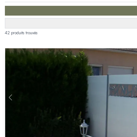
Produits > Clôtures > Clôtures contemporaines
Produits > Clôtures > Clôtures traditionnelles
Produits > Clôtures > Clôtures architectes
Produits > Clôtures > Clôtures décoratives
Produits > Clôtures > Claustras
42 produits trouvés
Produits > Garde-corps et rambardes > Tous nos garde-c
Produits > Garde-corps et rambardes > Garde-corps à bar
Produits > Garde-corps et rambardes > Garde-corps vitré
Produits > Garde-corps et rambardes > Garde-corps avec
Produits > Garde-corps et rambardes > Clôtures séparativ
Produits > Garde-corps et rambardes > Aides à la montée
Produits > Garde-corps et rambardes > Séparatifs de balc
Produits > Pergolas > Pergolas
Produits > Pergolas > Guide de choix
Produits > Carports > Carports voiture
Produits > Carports > Guide de choix
Produits > Porche d'entrée > Porche d'entrée
Produits > Cuisine extérieure > Cuisine extérieure
Produits > Habillages extérieur aluminium > Tous nos habill