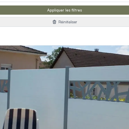
Appliquer les filtres
Réinitialiser
orps
reaux
s
 décors
es et pare-vent
on
ages extérieurs