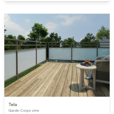
Mon projet > FAQ
Accès Pro
Tela
Garde-Corps vitré