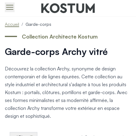
Produits > Portails > Tous nos portails battants et coulissa
Accueil
/
Garde-corps
Produits > Portails > Portails contemporains
Produits > Portails > Portails traditionnels
Collection Architecte Kostum
Produits > Portails > Portails architectes
Garde-corps Archy vitré
Produits > Portails > Portails avec décors
Produits > Portails > Portails économiques
Produits > Portails > Motorisation Portail
Découvrez la collection Archy, synonyme de design
Produits > Portails > Les ouvertures spéciales
contemporain et de lignes épurées. Cette collection au
Produits > Portillons > Tous nos portillons
style industriel et architectural s'adapte à tous les produits
Produits > Portillons > Portillons contemporains
Kostum : portails, clôtures, portillons et garde-corps. Avec
Produits > Portillons > Portillons traditionnels
Produits > Portillons > Portillons architectes
ses formes minimalistes et sa modernité affirmée, la
Produits > Portillons > Portillons décoratifs
collection Archy transforme votre extérieur en espace
Produits > Portillons > Motorisation Portillon
design et sophistiqué.
Produits > Portillons > Ouvertures Spéciales
Produits > Clôtures > Toutes nos clôtures