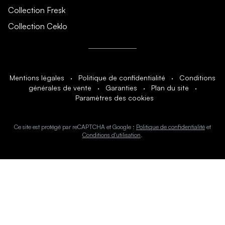
Collection Fresk
Collection Ceklo
Mentions légales
·
Politique de confidentialité
·
Conditions
générales de vente
·
Garanties
·
Plan du site
·
Paramètres des cookies
Ce site est protégé par reCAPTCHA et Google :
Politique de confidentialité
et
Conditions d'utilisation
.