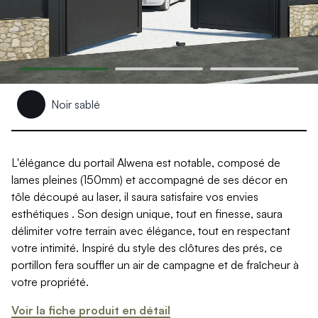
Produits > Clôtures > Clôtures contemporaines
Produits > Clôtures > Clôtures traditionnelles
Produits > Clôtures > Clôtures architectes
Produits > Clôtures > Clôtures décoratives
Produits > Clôtures > Claustras
Produits > Garde-corps et rambardes > Tous nos garde-c
Produits > Garde-corps et rambardes > Garde-corps à bar
Noir sablé
Produits > Garde-corps et rambardes > Garde-corps vitré
Produits > Garde-corps et rambardes > Garde-corps avec
Produits > Garde-corps et rambardes > Clôtures séparativ
L'élégance du portail Alwena est notable, composé de
Produits > Garde-corps et rambardes > Aides à la montée
lames pleines (150mm) et accompagné de ses décor en
Produits > Garde-corps et rambardes > Séparatifs de balc
tôle découpé au laser, il saura satisfaire vos envies
Produits > Pergolas > Pergolas
esthétiques . Son design unique, tout en finesse, saura
Produits > Pergolas > Guide de choix
délimiter votre terrain avec élégance, tout en respectant
Produits > Carports > Carports voiture
votre intimité. Inspiré du style des clôtures des prés, ce
Produits > Carports > Guide de choix
portillon fera souffler un air de campagne et de fraîcheur à
Produits > Porche d'entrée > Porche d'entrée
votre propriété.
Produits > Cuisine extérieure > Cuisine extérieure
Produits > Habillages extérieur aluminium > Tous nos habill
Voir la fiche produit en détail