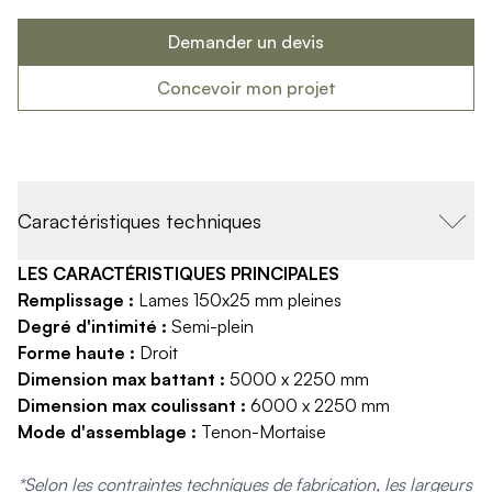
Produits > Habillages extérieur aluminium > Habillage de jar
Produits > Habillages extérieur aluminium > Habillage de c
Demander un devis
Produits > Habillages extérieur aluminium > Habillage de s
Concevoir mon projet
Produits > Habillages extérieur aluminium > Habillage de f
Produits > Habillages extérieur aluminium > Habillage de p
Produits > Habillages extérieur aluminium > Treillis végétali
Produits > Produits par collection > Comparer les collecti
Produits > Produits par collection > Collection Archy
Caractéristiques techniques
Produits > Produits par collection > Collection Cosy
Produits > Produits par collection > Collection Trady
LES CARACTÉRISTIQUES PRINCIPALES
Produits > Produits par collection > Collection Fresk
Remplissage :
Lames 150x25 mm pleines
Produits > Produits par collection > Collection Bois
Degré d'intimité :
Semi-plein
Produits > Produits par collection > Collection Ceklo
Forme haute :
Droit
Produits > Coloris et décors > Coloris aluminium
Dimension max battant :
5000 x 2250 mm
Produits > Coloris et décors > Coloris aluminium ton bois
Dimension max coulissant :
6000 x 2250 mm
Produits > Coloris et décors > Essences de bois
Mode d'assemblage :
Tenon-Mortaise
Produits > Coloris et décors > Coloris sur-mesure
Produits > Coloris et décors > Décors Fresk
*Selon les contraintes techniques de fabrication, les largeurs
Produits > Options > Poteaux