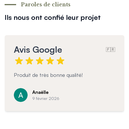
Mon projet > FAQ
votre portail.
Paroles de clients
Accès Pro
En savoir plus sur l'entretien
Ils nous ont confié leur projet
Avis Google
🇫🇷
Garde corps magnifique et très bien posé
C
7 février 2026