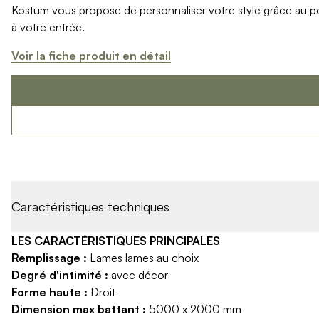
Kostum vous propose de personnaliser votre style grâce au port
Produits > Options > Domotique
à votre entrée.
Produits > Options > Boite à colis
Produits > Options > Boites aux lettres/Totem
Voir la fiche produit en détail
Produits > Options > Plaque et numéro d'entrée
Catalogues > Catalogue tous produits
Catalogues > Catalogue garde-corps
Catalogues > Catalogue pergolas / carports
Qui sommes-nous ? > La marque
Qui sommes-nous ? > RSE - Achat responsable
Entretien et garantie > Nos garanties
Entretien et garantie > Activer ma garantie
Entretien et garantie > Entretenir mon Kostum
Caractéristiques techniques
Entretien et garantie > Réparer mon Kostum
Entretien et garantie > Boutique en ligne
LES CARACTÉRISTIQUES PRINCIPALES
Blog
Remplissage :
Lames lames au choix
Mon projet > Configurateur
Degré d'intimité :
avec décor
Mon projet > Activer ma garantie
Forme haute :
Droit
Mon projet > Demande de reportage photo
Dimension max battant :
5000 x 2000 mm