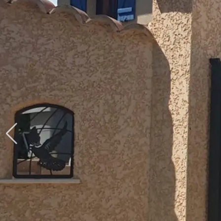
Produits > Clôtures > Clôtures contemporaines
Produits > Clôtures > Clôtures traditionnelles
Produits > Clôtures > Clôtures architectes
Produits > Clôtures > Clôtures décoratives
Produits > Clôtures > Claustras
Produits > Garde-corps et rambardes > Tous nos garde-c
Produits > Garde-corps et rambardes > Garde-corps à bar
Produits > Garde-corps et rambardes > Garde-corps vitré
Produits > Garde-corps et rambardes > Garde-corps avec
Produits > Garde-corps et rambardes > Clôtures séparativ
Produits > Garde-corps et rambardes > Aides à la montée
Produits > Garde-corps et rambardes > Séparatifs de balc
Produits > Pergolas > Pergolas
Produits > Pergolas > Guide de choix
Produits > Carports > Carports voiture
Produits > Carports > Guide de choix
Produits > Porche d'entrée > Porche d'entrée
Produits > Cuisine extérieure > Cuisine extérieure
Produits > Habillages extérieur aluminium > Tous nos habill