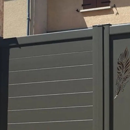
orps
reaux
s
 décors
es et pare-vent
on
ages extérieurs