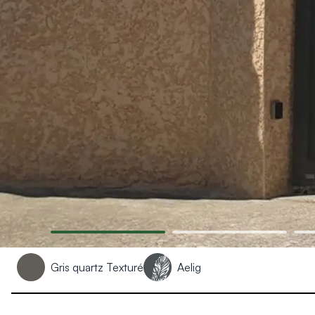
Produits > Habillages extérieur aluminium > Habillage de jar
Produits > Habillages extérieur aluminium > Habillage de c
Produits > Habillages extérieur aluminium > Habillage de s
Produits > Habillages extérieur aluminium > Habillage de f
Produits > Habillages extérieur aluminium > Habillage de p
Produits > Habillages extérieur aluminium > Treillis végétali
Produits > Produits par collection > Comparer les collecti
Produits > Produits par collection > Collection Archy
Produits > Produits par collection > Collection Cosy
Produits > Produits par collection > Collection Trady
Produits > Produits par collection > Collection Fresk
Produits > Produits par collection > Collection Bois
Produits > Produits par collection > Collection Ceklo
Produits > Coloris et décors > Coloris aluminium
Produits > Coloris et décors > Coloris aluminium ton bois
Produits > Coloris et décors > Essences de bois
Gris quartz Texturé
Aelig
Produits > Coloris et décors > Coloris sur-mesure
Produits > Coloris et décors > Décors Fresk
Produits > Options > Poteaux