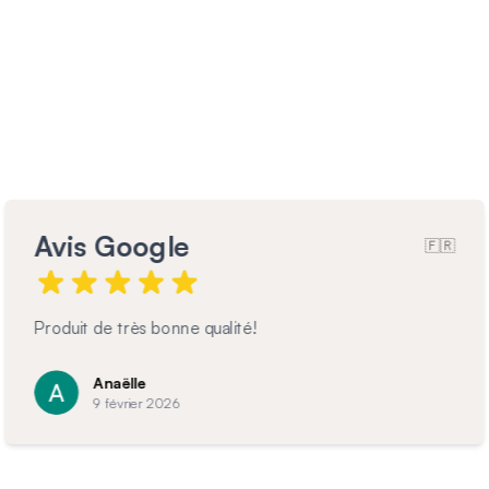
Avis Google
🇫🇷
Garde corps magnifique et très bien posé
C
7 février 2026