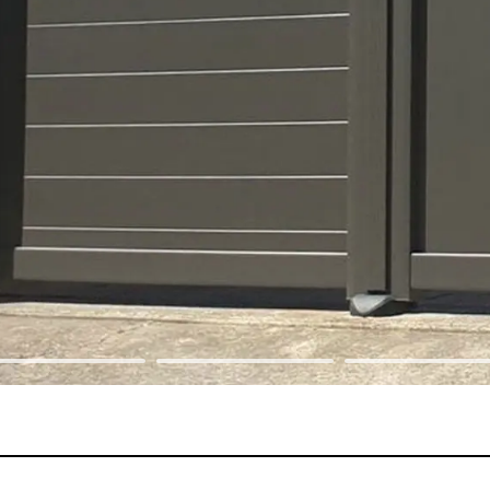
dinière
limatiseur et PAC
pot
açade
oubelle
sable
ons