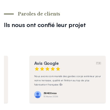
En savoir plus sur l'entretien
Paroles de clients
Ils nous ont confié leur projet
Avis Google
🇫🇷
🇷
Produit de très bonne qualité!
our
Anaëlle
9 février 2026