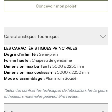
Produits > Habillages extérieur aluminium > Habillage de jar
Concevoir mon projet
Produits > Habillages extérieur aluminium > Habillage de c
Produits > Habillages extérieur aluminium > Habillage de s
Produits > Habillages extérieur aluminium > Habillage de f
Produits > Habillages extérieur aluminium > Habillage de p
Produits > Habillages extérieur aluminium > Treillis végétali
Caractéristiques techniques
Produits > Produits par collection > Comparer les collecti
Produits > Produits par collection > Collection Archy
LES CARACTÉRISTIQUES PRINCIPALES
Produits > Produits par collection > Collection Cosy
Degré d'intimité :
Semi-plein
Produits > Produits par collection > Collection Trady
Forme haute :
Chapeau de gendarme
Produits > Produits par collection > Collection Fresk
Dimension max battant :
5000 x 2250 mm
Produits > Produits par collection > Collection Bois
Dimension max coulissant :
5000 x 2250 mm
Produits > Produits par collection > Collection Ceklo
Mode d'assemblage :
Aluminium Soudé
Produits > Coloris et décors > Coloris aluminium
Produits > Coloris et décors > Coloris aluminium ton bois
*Selon les contraintes techniques de fabrication, les largeurs
Produits > Coloris et décors > Essences de bois
et hauteurs maximales peuvent être revues.
Produits > Coloris et décors > Coloris sur-mesure
Produits > Coloris et décors > Décors Fresk
Produits > Options > Poteaux