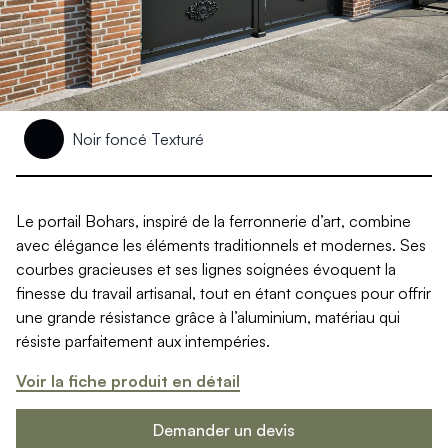
Produits > Clôtures > Clôtures contemporaines
Produits > Clôtures > Clôtures traditionnelles
Produits > Clôtures > Clôtures architectes
Produits > Clôtures > Clôtures décoratives
Produits > Clôtures > Claustras
Produits > Garde-corps et rambardes > Tous nos garde-c
Noir foncé Texturé
Produits > Garde-corps et rambardes > Garde-corps à bar
Produits > Garde-corps et rambardes > Garde-corps vitré
Produits > Garde-corps et rambardes > Garde-corps avec
Produits > Garde-corps et rambardes > Clôtures séparativ
Le portail Bohars, inspiré de la ferronnerie d’art, combine
Produits > Garde-corps et rambardes > Aides à la montée
avec élégance les éléments traditionnels et modernes. Ses
Produits > Garde-corps et rambardes > Séparatifs de balc
courbes gracieuses et ses lignes soignées évoquent la
Produits > Pergolas > Pergolas
finesse du travail artisanal, tout en étant conçues pour offrir
Produits > Pergolas > Guide de choix
une grande résistance grâce à l’aluminium, matériau qui
Produits > Carports > Carports voiture
résiste parfaitement aux intempéries.
Produits > Carports > Guide de choix
Voir la fiche produit en détail
Produits > Porche d'entrée > Porche d'entrée
Produits > Cuisine extérieure > Cuisine extérieure
Demander un devis
Produits > Habillages extérieur aluminium > Tous nos habill