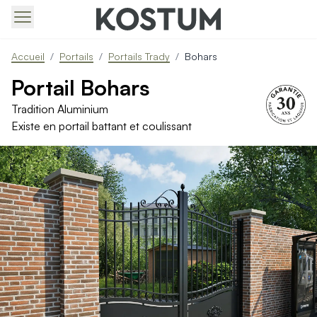
Produits > Portails > Tous nos portails battants et coulissa
Accueil
/
Portails
/
Portails Trady
/
Bohars
Produits > Portails > Portails contemporains
Produits > Portails > Portails traditionnels
Portail Bohars
Produits > Portails > Portails architectes
Tradition Aluminium
Produits > Portails > Portails avec décors
Existe en portail battant et coulissant
Produits > Portails > Portails économiques
Produits > Portails > Motorisation Portail
Produits > Portails > Les ouvertures spéciales
Produits > Portillons > Tous nos portillons
Produits > Portillons > Portillons contemporains
Produits > Portillons > Portillons traditionnels
Produits > Portillons > Portillons architectes
Produits > Portillons > Portillons décoratifs
Produits > Portillons > Motorisation Portillon
Produits > Portillons > Ouvertures Spéciales
Produits > Clôtures > Toutes nos clôtures