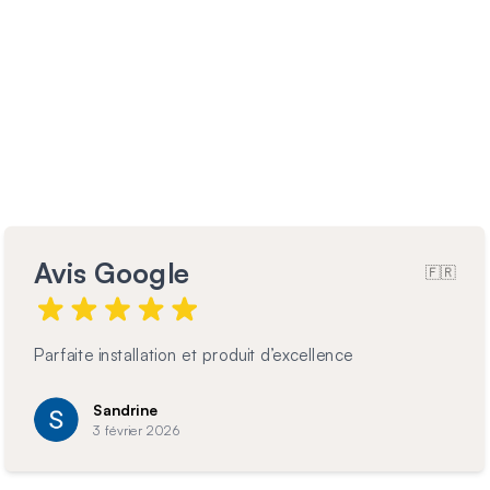
Avis Google
🇫🇷
Produit de très belle qualité belle finition et robustesse
je recommande
christophe
30 janvier 2026