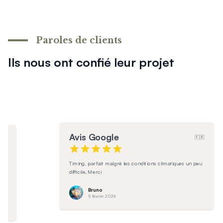
En savoir plus sur l'entretien
Paroles de clients
Ils nous ont confié leur projet
Avis Google
🇫🇷
🇷
Parfaite installation et produit d’excellence
eu
Sandrine
3 février 2026