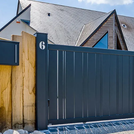
orps
reaux
s
 décors
es et pare-vent
on
ages extérieurs