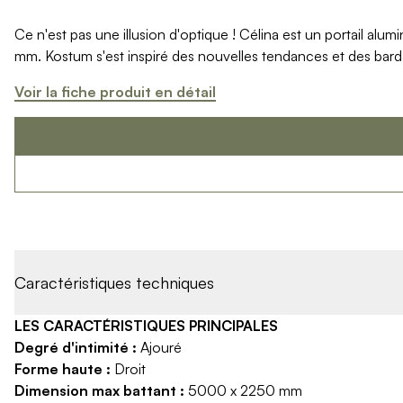
Produits > Options > Domotique
Ce n'est pas une illusion d'optique ! Célina est un portail al
Produits > Options > Boite à colis
mm. Kostum s'est inspiré des nouvelles tendances et des bard
Produits > Options > Boites aux lettres/Totem
Produits > Options > Plaque et numéro d'entrée
Voir la fiche produit en détail
Catalogues > Catalogue tous produits
Catalogues > Catalogue garde-corps
Catalogues > Catalogue pergolas / carports
Qui sommes-nous ? > La marque
Qui sommes-nous ? > RSE - Achat responsable
Entretien et garantie > Nos garanties
Entretien et garantie > Activer ma garantie
Entretien et garantie > Entretenir mon Kostum
Entretien et garantie > Réparer mon Kostum
Caractéristiques techniques
Entretien et garantie > Boutique en ligne
Blog
LES CARACTÉRISTIQUES PRINCIPALES
Mon projet > Configurateur
Degré d'intimité :
Ajouré
Mon projet > Activer ma garantie
Forme haute :
Droit
Mon projet > Demande de reportage photo
Dimension max battant :
5000 x 2250 mm