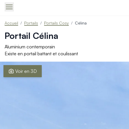
Produits > Portails > Tous nos portails battants et coulissa
Accueil
/
Portails
/
Portails Cosy
/
Célina
Produits > Portails > Portails contemporains
Produits > Portails > Portails traditionnels
Portail Célina
Produits > Portails > Portails architectes
Produits > Portails > Portails avec décors
Aluminium contemporain
Produits > Portails > Portails économiques
Existe en portail battant et coulissant
Produits > Portails > Motorisation Portail
Produits > Portails > Les ouvertures spéciales
Voir en 3D
Produits > Portillons > Tous nos portillons
Produits > Portillons > Portillons contemporains
Produits > Portillons > Portillons traditionnels
Produits > Portillons > Portillons architectes
Produits > Portillons > Portillons décoratifs
Produits > Portillons > Motorisation Portillon
Produits > Portillons > Ouvertures Spéciales
Produits > Clôtures > Toutes nos clôtures