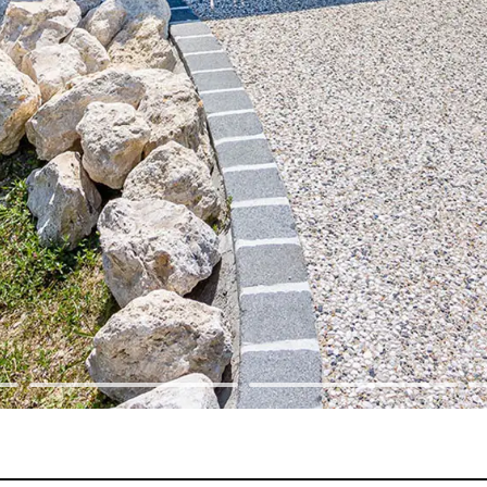
dinière
limatiseur et PAC
pot
açade
oubelle
sable
ons