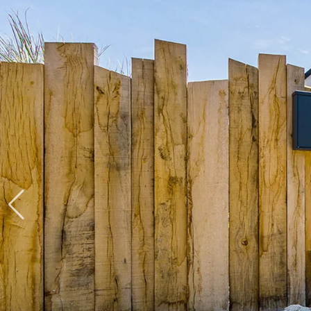
Produits > Clôtures > Clôtures contemporaines
Produits > Clôtures > Clôtures traditionnelles
Produits > Clôtures > Clôtures architectes
Produits > Clôtures > Clôtures décoratives
Produits > Clôtures > Claustras
Produits > Garde-corps et rambardes > Tous nos garde-c
Produits > Garde-corps et rambardes > Garde-corps à bar
Produits > Garde-corps et rambardes > Garde-corps vitré
Produits > Garde-corps et rambardes > Garde-corps avec
Produits > Garde-corps et rambardes > Clôtures séparativ
Produits > Garde-corps et rambardes > Aides à la montée
Produits > Garde-corps et rambardes > Séparatifs de balc
Produits > Pergolas > Pergolas
Produits > Pergolas > Guide de choix
Produits > Carports > Carports voiture
Produits > Carports > Guide de choix
Produits > Porche d'entrée > Porche d'entrée
Produits > Cuisine extérieure > Cuisine extérieure
Produits > Habillages extérieur aluminium > Tous nos habill