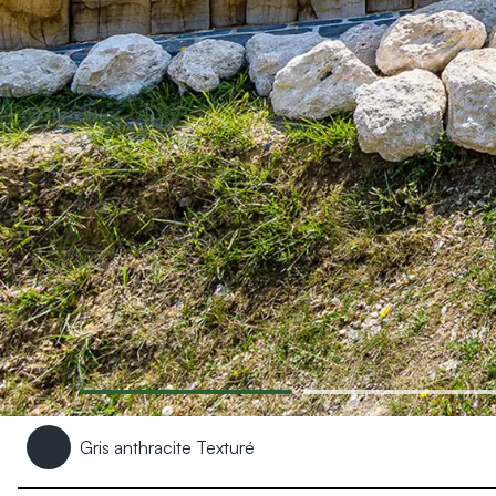
Produits > Habillages extérieur aluminium > Habillage de jar
Produits > Habillages extérieur aluminium > Habillage de c
Produits > Habillages extérieur aluminium > Habillage de s
Produits > Habillages extérieur aluminium > Habillage de f
Produits > Habillages extérieur aluminium > Habillage de p
Produits > Habillages extérieur aluminium > Treillis végétali
Produits > Produits par collection > Comparer les collecti
Produits > Produits par collection > Collection Archy
Produits > Produits par collection > Collection Cosy
Produits > Produits par collection > Collection Trady
Produits > Produits par collection > Collection Fresk
Produits > Produits par collection > Collection Bois
Produits > Produits par collection > Collection Ceklo
Produits > Coloris et décors > Coloris aluminium
Produits > Coloris et décors > Coloris aluminium ton bois
Produits > Coloris et décors > Essences de bois
Produits > Coloris et décors > Coloris sur-mesure
Gris anthracite Texturé
Produits > Coloris et décors > Décors Fresk
Produits > Options > Poteaux