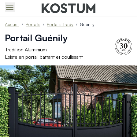
Produits > Portails > Tous nos portails battants et coulissa
Accueil
/
Portails
/
Portails Trady
/
Guénily
Produits > Portails > Portails contemporains
Produits > Portails > Portails traditionnels
Portail Guénily
Produits > Portails > Portails architectes
Produits > Portails > Portails avec décors
Tradition Aluminium
Produits > Portails > Portails économiques
Existe en portail battant et coulissant
Produits > Portails > Motorisation Portail
Produits > Portails > Les ouvertures spéciales
Produits > Portillons > Tous nos portillons
Produits > Portillons > Portillons contemporains
Produits > Portillons > Portillons traditionnels
Produits > Portillons > Portillons architectes
Produits > Portillons > Portillons décoratifs
Produits > Portillons > Motorisation Portillon
Produits > Portillons > Ouvertures Spéciales
Produits > Clôtures > Toutes nos clôtures