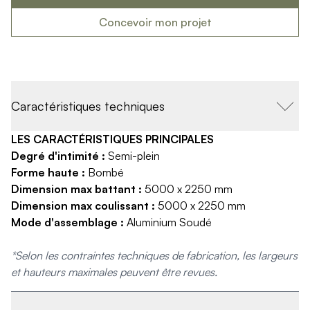
Produits > Habillages extérieur aluminium > Habillage de jar
Concevoir mon projet
Produits > Habillages extérieur aluminium > Habillage de c
Produits > Habillages extérieur aluminium > Habillage de s
Produits > Habillages extérieur aluminium > Habillage de f
Produits > Habillages extérieur aluminium > Habillage de p
Produits > Habillages extérieur aluminium > Treillis végétali
Caractéristiques techniques
Produits > Produits par collection > Comparer les collecti
Produits > Produits par collection > Collection Archy
LES CARACTÉRISTIQUES PRINCIPALES
Produits > Produits par collection > Collection Cosy
Degré d'intimité :
Semi-plein
Produits > Produits par collection > Collection Trady
Forme haute :
Bombé
Produits > Produits par collection > Collection Fresk
Dimension max battant :
5000 x 2250 mm
Produits > Produits par collection > Collection Bois
Dimension max coulissant :
5000 x 2250 mm
Produits > Produits par collection > Collection Ceklo
Mode d'assemblage :
Aluminium Soudé
Produits > Coloris et décors > Coloris aluminium
Produits > Coloris et décors > Coloris aluminium ton bois
*Selon les contraintes techniques de fabrication, les largeurs
Produits > Coloris et décors > Essences de bois
et hauteurs maximales peuvent être revues.
Produits > Coloris et décors > Coloris sur-mesure
Produits > Coloris et décors > Décors Fresk
Produits > Options > Poteaux