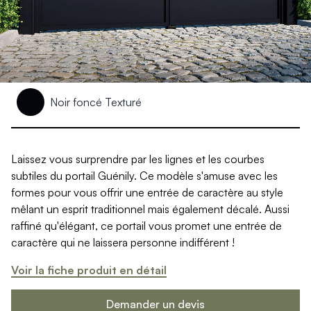
Produits > Clôtures > Clôtures contemporaines
Produits > Clôtures > Clôtures traditionnelles
Produits > Clôtures > Clôtures architectes
Produits > Clôtures > Clôtures décoratives
Produits > Clôtures > Claustras
Produits > Garde-corps et rambardes > Tous nos garde-c
Produits > Garde-corps et rambardes > Garde-corps à bar
Noir foncé Texturé
Produits > Garde-corps et rambardes > Garde-corps vitré
Produits > Garde-corps et rambardes > Garde-corps avec
Produits > Garde-corps et rambardes > Clôtures séparativ
Laissez vous surprendre par les lignes et les courbes
Produits > Garde-corps et rambardes > Aides à la montée
subtiles du portail Guénily. Ce modèle s'amuse avec les
Produits > Garde-corps et rambardes > Séparatifs de balc
formes pour vous offrir une entrée de caractère au style
Produits > Pergolas > Pergolas
mêlant un esprit traditionnel mais également décalé. Aussi
Produits > Pergolas > Guide de choix
raffiné qu'élégant, ce portail vous promet une entrée de
Produits > Carports > Carports voiture
caractère qui ne laissera personne indifférent !
Produits > Carports > Guide de choix
Produits > Porche d'entrée > Porche d'entrée
Voir la fiche produit en détail
Produits > Cuisine extérieure > Cuisine extérieure
Produits > Habillages extérieur aluminium > Tous nos habill
Demander un devis