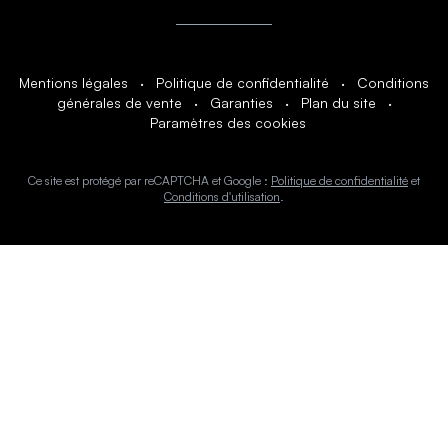
Mentions légales
·
Politique de confidentialité
·
Conditions
générales de vente
·
Garanties
·
Plan du site
·
Paramètres des cookies
Ce site est protégé par reCAPTCHA et Google :
Politique de confidentialité
et
Conditions d'utilisation
.