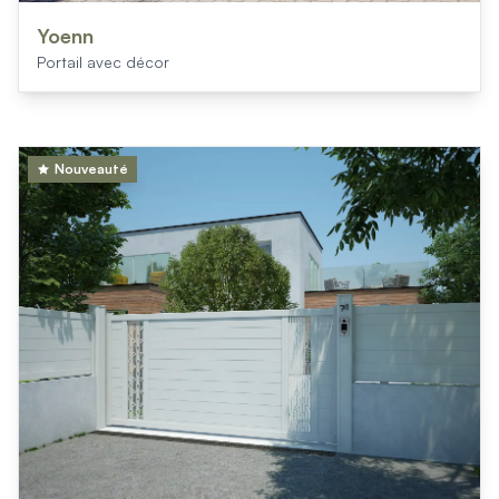
Mon projet > FAQ
Accès Pro
Yoenn
Portail avec décor
Nouveauté