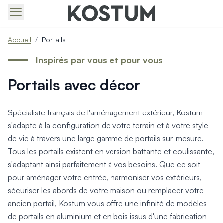
Produits > Portails > Tous nos portails battants et coulissa
Accueil
/
Portails
Produits > Portails > Portails contemporains
Produits > Portails > Portails traditionnels
Inspirés par vous et pour vous
Produits > Portails > Portails architectes
Portails avec décor
Produits > Portails > Portails avec décors
Produits > Portails > Portails économiques
Produits > Portails > Motorisation Portail
Spécialiste français de l'aménagement extérieur, Kostum
Produits > Portails > Les ouvertures spéciales
s'adapte à la configuration de votre terrain et à votre style
Produits > Portillons > Tous nos portillons
de vie à travers une large gamme de portails sur-mesure.
Produits > Portillons > Portillons contemporains
Tous les portails existent en version battante et coulissante,
Produits > Portillons > Portillons traditionnels
Produits > Portillons > Portillons architectes
s'adaptant ainsi parfaitement à vos besoins. Que ce soit
Produits > Portillons > Portillons décoratifs
pour aménager votre entrée, harmoniser vos extérieurs,
Produits > Portillons > Motorisation Portillon
sécuriser les abords de votre maison ou remplacer votre
Produits > Portillons > Ouvertures Spéciales
ancien portail, Kostum vous offre une infinité de modèles
Produits > Clôtures > Toutes nos clôtures
de portails en aluminium et en bois issus d'une fabrication