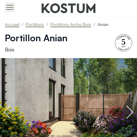
Produits > Portails > Tous nos portails battants et coulissa
Accueil
/
Portillons
/
Portillons Archy Bois
/
Anian
Produits > Portails > Portails contemporains
Produits > Portails > Portails traditionnels
Portillon Anian
Produits > Portails > Portails architectes
Produits > Portails > Portails avec décors
Bois
Produits > Portails > Portails économiques
Produits > Portails > Motorisation Portail
Produits > Portails > Les ouvertures spéciales
Produits > Portillons > Tous nos portillons
Produits > Portillons > Portillons contemporains
Produits > Portillons > Portillons traditionnels
Produits > Portillons > Portillons architectes
Produits > Portillons > Portillons décoratifs
Produits > Portillons > Motorisation Portillon
Produits > Portillons > Ouvertures Spéciales
Produits > Clôtures > Toutes nos clôtures