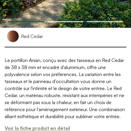
Produits > Clôtures > Clôtures contemporaines
Produits > Clôtures > Clôtures traditionnelles
Produits > Clôtures > Clôtures architectes
Produits > Clôtures > Clôtures décoratives
Produits > Clôtures > Claustras
Produits > Garde-corps et rambardes > Tous nos garde-c
Red Cedar
Produits > Garde-corps et rambardes > Garde-corps à bar
Produits > Garde-corps et rambardes > Garde-corps vitré
Produits > Garde-corps et rambardes > Garde-corps avec
Le portillon Anian, conçu avec des tasseaux en Red Cedar
Produits > Garde-corps et rambardes > Clôtures séparativ
de 38 x 38 mm et encadré d'aluminium, offre une
Produits > Garde-corps et rambardes > Aides à la montée
polyvalence selon vos préférences. La variation entre les
Produits > Garde-corps et rambardes > Séparatifs de balc
tasseaux et le panneau d'occultation vous donne un
Produits > Pergolas > Pergolas
contrôle sur l'intimité et le design de votre entrée. Le Red
Produits > Pergolas > Guide de choix
Cedar, un matériau robuste, résistant aux intempéries et ne
Produits > Carports > Carports voiture
se déformant pas sous la chaleur, en fait un choix de
Produits > Carports > Guide de choix
référence pour l'aménagement extérieur. Une combinaison
Produits > Porche d'entrée > Porche d'entrée
alliant esthétique et durabilité pour sublimer votre entrée.
Produits > Cuisine extérieure > Cuisine extérieure
Produits > Habillages extérieur aluminium > Tous nos habill
Voir la fiche produit en détail