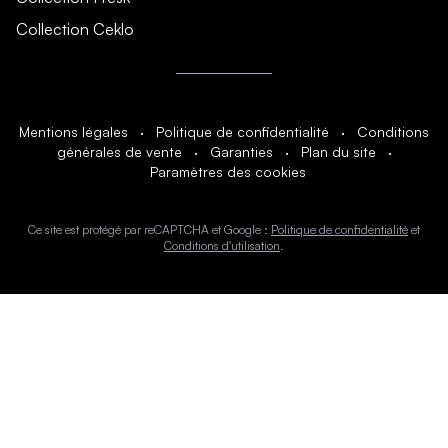
Collection Ceklo
Mentions légales
·
Politique de confidentialité
·
Conditions
générales de vente
·
Garanties
·
Plan du site
·
Paramètres des cookies
Ce site est protégé par reCAPTCHA et Google :
Politique de confidentialité
et
Conditions d'utilisation
.