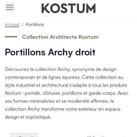
Produits > Portails > Tous nos portails battants et coulissa
Accueil
/
Portillons
Produits > Portails > Portails contemporains
Produits > Portails > Portails traditionnels
Collection Architecte Kostum
Produits > Portails > Portails architectes
Portillons Archy droit
Produits > Portails > Portails avec décors
Produits > Portails > Portails économiques
Produits > Portails > Motorisation Portail
Découvrez la collection Archy, synonyme de design
Produits > Portails > Les ouvertures spéciales
contemporain et de lignes épurées. Cette collection au
Produits > Portillons > Tous nos portillons
style industriel et architectural s'adapte à tous les produits
Produits > Portillons > Portillons contemporains
Kostum : portails, clôtures, portillons et garde-corps. Avec
Produits > Portillons > Portillons traditionnels
Produits > Portillons > Portillons architectes
ses formes minimalistes et sa modernité affirmée, la
Produits > Portillons > Portillons décoratifs
collection Archy transforme votre extérieur en espace
Produits > Portillons > Motorisation Portillon
design et sophistiqué.
Produits > Portillons > Ouvertures Spéciales
Produits > Clôtures > Toutes nos clôtures