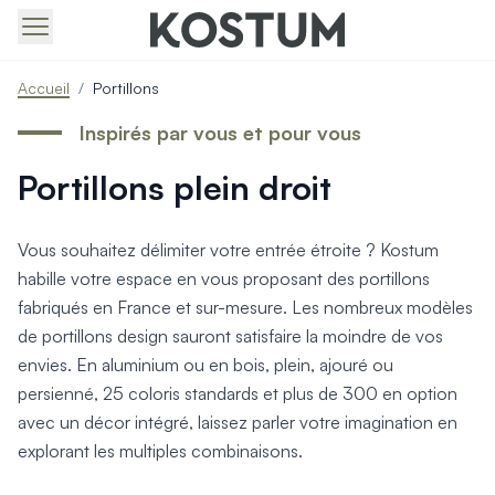
Produits > Portails > Tous nos portails battants et coulissa
Accueil
/
Portillons
Produits > Portails > Portails contemporains
Produits > Portails > Portails traditionnels
Inspirés par vous et pour vous
Produits > Portails > Portails architectes
Portillons plein droit
Produits > Portails > Portails avec décors
Produits > Portails > Portails économiques
Produits > Portails > Motorisation Portail
Vous souhaitez délimiter votre entrée étroite ? Kostum
Produits > Portails > Les ouvertures spéciales
habille votre espace en vous proposant des portillons
Produits > Portillons > Tous nos portillons
fabriqués en France et sur-mesure. Les nombreux modèles
Produits > Portillons > Portillons contemporains
de portillons design sauront satisfaire la moindre de vos
Produits > Portillons > Portillons traditionnels
Produits > Portillons > Portillons architectes
envies. En aluminium ou en bois, plein, ajouré ou
Produits > Portillons > Portillons décoratifs
persienné, 25 coloris standards et plus de 300 en option
Produits > Portillons > Motorisation Portillon
avec un décor intégré, laissez parler votre imagination en
Produits > Portillons > Ouvertures Spéciales
explorant les multiples combinaisons.
Produits > Clôtures > Toutes nos clôtures