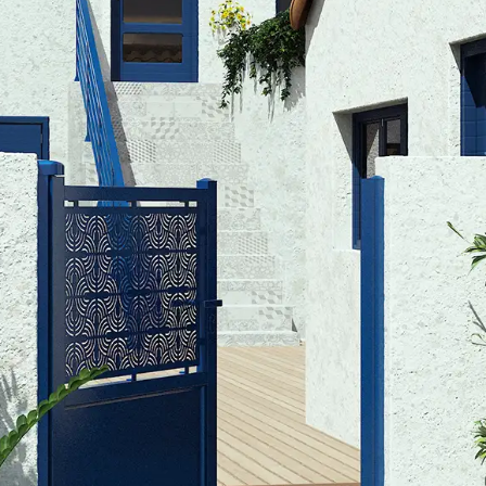
dinière
limatiseur et PAC
pot
açade
oubelle
sable
ons