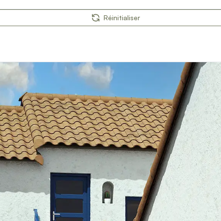
Réinitialiser
orps
reaux
s
 décors
es et pare-vent
on
ages extérieurs