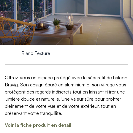
Produits > Clôtures > Clôtures contemporaines
Produits > Clôtures > Clôtures traditionnelles
Produits > Clôtures > Clôtures architectes
Produits > Clôtures > Clôtures décoratives
Produits > Clôtures > Claustras
Produits > Garde-corps et rambardes > Tous nos garde-c
Produits > Garde-corps et rambardes > Garde-corps à bar
Produits > Garde-corps et rambardes > Garde-corps vitré
Blanc Texturé
Produits > Garde-corps et rambardes > Garde-corps avec
Produits > Garde-corps et rambardes > Clôtures séparativ
Produits > Garde-corps et rambardes > Aides à la montée
Offrez-vous un espace protégé avec le séparatif de balcon
Produits > Garde-corps et rambardes > Séparatifs de balc
Bravig. Son design épuré en aluminium et son vitrage vous
Produits > Pergolas > Pergolas
protègent des regards indiscrets tout en laissant filtrer une
Produits > Pergolas > Guide de choix
lumière douce et naturelle. Une valeur sûre pour profiter
Produits > Carports > Carports voiture
pleinement de votre vue et de votre extérieur, tout en
Produits > Carports > Guide de choix
préservant votre tranquillité.
Produits > Porche d'entrée > Porche d'entrée
Produits > Cuisine extérieure > Cuisine extérieure
Voir la fiche produit en détail
Produits > Habillages extérieur aluminium > Tous nos habill