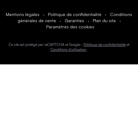
Mentions légales
·
Politique de confidentialité
·
Conditions
générales de vente
·
Garanties
·
Plan du site
·
Paramètres des cookies
Ce site est protégé par reCAPTCHA et Google :
Politique de confidentialité
et
Conditions d'utilisation
.