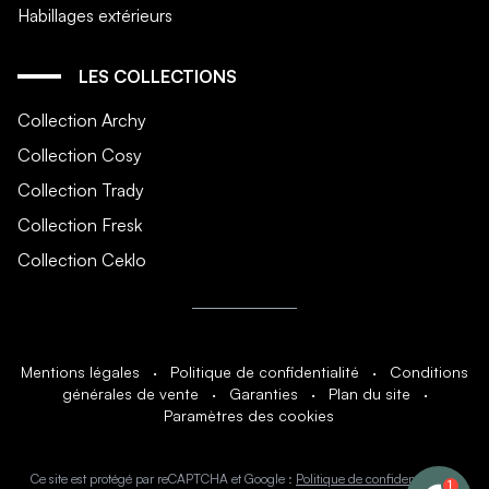
Habillages extérieurs
LES COLLECTIONS
Collection Archy
Collection Cosy
Collection Trady
Collection Fresk
Collection Ceklo
Mentions légales
·
Politique de confidentialité
·
Conditions
générales de vente
·
Garanties
·
Plan du site
·
Paramètres des cookies
Ce site est protégé par reCAPTCHA et Google :
Politique de confidentialité
et
1