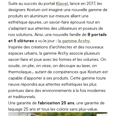
Produits > Habillages extérieur aluminium > Habillage de jar
Suite au succès du portail
Klavel
, lancé en 2017, les
Produits > Habillages extérieur aluminium > Habillage de c
designers Kostum ont imaginé une nouvelle gamme de
Produits > Habillages extérieur aluminium > Habillage de s
produits en aluminium sur-mesure alliant une
Produits > Habillages extérieur aluminium > Habillage de f
esthétique épurée, un savoir-faire éprouvé tout en
Produits > Habillages extérieur aluminium > Habillage de p
s’adaptant aux attentes des utilisateurs et poseurs de
Produits > Habillages extérieur aluminium > Treillis végétali
nos solutions. Ainsi, une nouvelle famille de
8 portails
Produits > Produits par collection > Comparer les collecti
et 5 clôtures
a vu le jour :
la gamme Archy
.
Produits > Produits par collection > Collection Archy
Inspirée des créations d’architectes et des nouveaux
Produits > Produits par collection > Collection Cosy
espaces urbains, la gamme Archy associe plusieurs
Produits > Produits par collection > Collection Trady
savoir-faire et joue avec les formes et les volumes. On
Produits > Produits par collection > Collection Fresk
soude, on plie, on visse, on découpe au laser, on
Produits > Produits par collection > Collection Bois
thermolaque… autant de compétences que Kostum est
Produits > Produits par collection > Collection Ceklo
capable d’apporter à ses produits. Cette gamme toute
Produits > Coloris et décors > Coloris aluminium
neuve répondra aux attentes esthétiques les plus
Produits > Coloris et décors > Coloris aluminium ton bois
pointues dans des environnements à la fois modernes
Produits > Coloris et décors > Essences de bois
et traditionnels.
Produits > Coloris et décors > Coloris sur-mesure
Une garantie de
fabrication 25 ans
, une garantie de
Produits > Coloris et décors > Décors Fresk
laquage 25 ans et tous les coloris sans plus-value.
Produits > Options > Poteaux