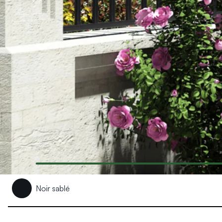
Produits > Habillages extérieur aluminium > Habillage de jar
Produits > Habillages extérieur aluminium > Habillage de c
Produits > Habillages extérieur aluminium > Habillage de s
Produits > Habillages extérieur aluminium > Habillage de f
Produits > Habillages extérieur aluminium > Habillage de p
Produits > Habillages extérieur aluminium > Treillis végétali
Produits > Produits par collection > Comparer les collecti
Produits > Produits par collection > Collection Archy
Produits > Produits par collection > Collection Cosy
Produits > Produits par collection > Collection Trady
Produits > Produits par collection > Collection Fresk
Produits > Produits par collection > Collection Bois
Produits > Produits par collection > Collection Ceklo
Produits > Coloris et décors > Coloris aluminium
Produits > Coloris et décors > Coloris aluminium ton bois
Produits > Coloris et décors > Essences de bois
Noir sablé
Produits > Coloris et décors > Coloris sur-mesure
Produits > Coloris et décors > Décors Fresk
Produits > Options > Poteaux