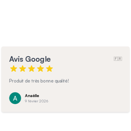
Avis Google
🇫🇷
Garde corps magnifique et très bien posé
C
7 février 2026