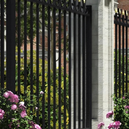
orps
reaux
s
 décors
es et pare-vent
on
ages extérieurs