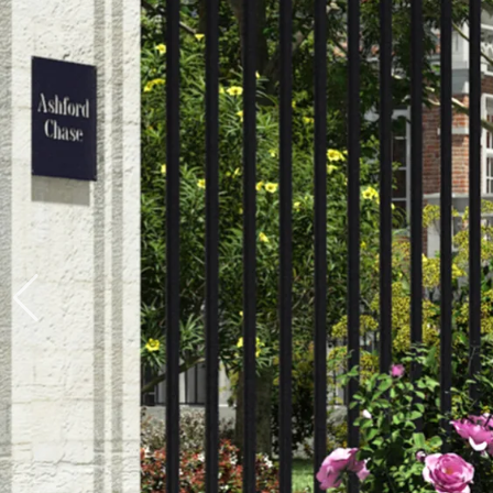
Produits > Clôtures > Clôtures contemporaines
Produits > Clôtures > Clôtures traditionnelles
Produits > Clôtures > Clôtures architectes
Produits > Clôtures > Clôtures décoratives
Produits > Clôtures > Claustras
Produits > Garde-corps et rambardes > Tous nos garde-c
Produits > Garde-corps et rambardes > Garde-corps à bar
Produits > Garde-corps et rambardes > Garde-corps vitré
Produits > Garde-corps et rambardes > Garde-corps avec
Produits > Garde-corps et rambardes > Clôtures séparativ
Produits > Garde-corps et rambardes > Aides à la montée
Produits > Garde-corps et rambardes > Séparatifs de balc
Produits > Pergolas > Pergolas
Produits > Pergolas > Guide de choix
Produits > Carports > Carports voiture
Produits > Carports > Guide de choix
Produits > Porche d'entrée > Porche d'entrée
Produits > Cuisine extérieure > Cuisine extérieure
Produits > Habillages extérieur aluminium > Tous nos habill