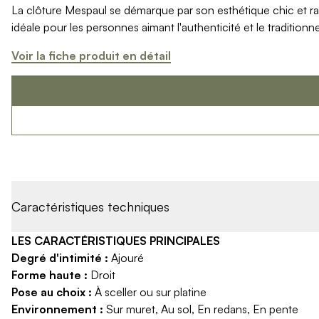
La clôture Mespaul se démarque par son esthétique chic et raff
Produits > Options > Domotique
idéale pour les personnes aimant l'authenticité et le traditionnel
Produits > Options > Boite à colis
Produits > Options > Boites aux lettres/Totem
Voir la fiche produit en détail
Produits > Options > Plaque et numéro d'entrée
Catalogues > Catalogue tous produits
Catalogues > Catalogue garde-corps
Catalogues > Catalogue pergolas / carports
Qui sommes-nous ? > La marque
Qui sommes-nous ? > RSE - Achat responsable
Entretien et garantie > Nos garanties
Entretien et garantie > Activer ma garantie
Entretien et garantie > Entretenir mon Kostum
Caractéristiques techniques
Entretien et garantie > Réparer mon Kostum
Entretien et garantie > Boutique en ligne
LES CARACTÉRISTIQUES PRINCIPALES
Blog
Degré d'intimité :
Ajouré
Mon projet > Configurateur
Forme haute :
Droit
Mon projet > Activer ma garantie
Pose au choix :
À sceller ou sur platine
Mon projet > Demande de reportage photo
Environnement :
Sur muret, Au sol, En redans, En pente