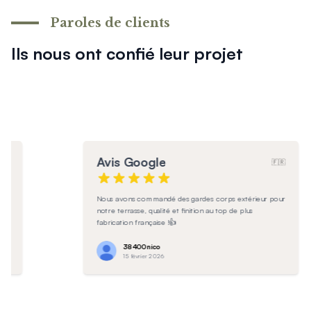
Paroles de clients
Ils nous ont confié leur projet
Avis Google
🇫🇷
🇷
Produit de très bonne qualité!
our
Anaëlle
9 février 2026