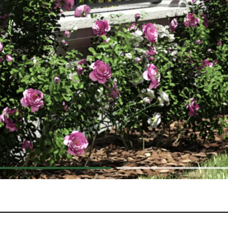
dinière
limatiseur et PAC
pot
açade
oubelle
sable
ons