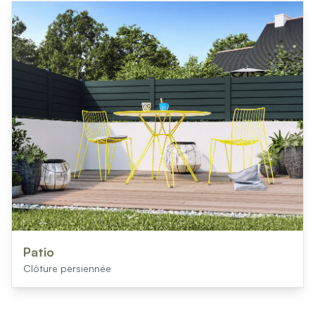
Mon projet > FAQ
Accès Pro
Patio
Clôture persiennée