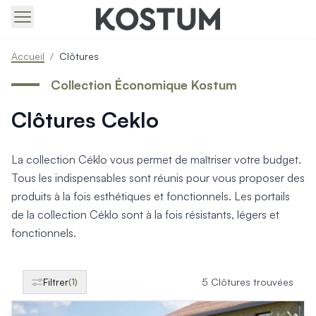
Produits > Portails > Tous nos portails battants et coulissa
Accueil
/
Clôtures
Produits > Portails > Portails contemporains
Produits > Portails > Portails traditionnels
Collection Économique Kostum
Produits > Portails > Portails architectes
Clôtures Ceklo
Produits > Portails > Portails avec décors
Produits > Portails > Portails économiques
Produits > Portails > Motorisation Portail
La collection Céklo vous permet de maîtriser votre budget.
Produits > Portails > Les ouvertures spéciales
Tous les indispensables sont réunis pour vous proposer des
Produits > Portillons > Tous nos portillons
produits à la fois esthétiques et fonctionnels. Les portails
Produits > Portillons > Portillons contemporains
de la collection Céklo sont à la fois résistants, légers et
Produits > Portillons > Portillons traditionnels
Produits > Portillons > Portillons architectes
fonctionnels.
Produits > Portillons > Portillons décoratifs
Produits > Portillons > Motorisation Portillon
Produits > Portillons > Ouvertures Spéciales
Filtrer
5 Clôtures trouvées
(1)
Produits > Clôtures > Toutes nos clôtures