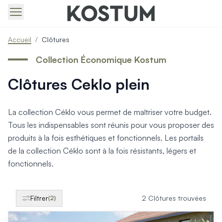
Produits > Portails > Tous nos portails battants et coulissa
Accueil
/
Clôtures
Produits > Portails > Portails contemporains
Produits > Portails > Portails traditionnels
Collection Économique Kostum
Produits > Portails > Portails architectes
Clôtures Ceklo plein
Produits > Portails > Portails avec décors
Produits > Portails > Portails économiques
Produits > Portails > Motorisation Portail
La collection Céklo vous permet de maîtriser votre budget.
Produits > Portails > Les ouvertures spéciales
Tous les indispensables sont réunis pour vous proposer des
Produits > Portillons > Tous nos portillons
produits à la fois esthétiques et fonctionnels. Les portails
Produits > Portillons > Portillons contemporains
de la collection Céklo sont à la fois résistants, légers et
Produits > Portillons > Portillons traditionnels
Produits > Portillons > Portillons architectes
fonctionnels.
Produits > Portillons > Portillons décoratifs
Produits > Portillons > Motorisation Portillon
Produits > Portillons > Ouvertures Spéciales
Filtrer
2 Clôtures trouvées
(2)
Produits > Clôtures > Toutes nos clôtures