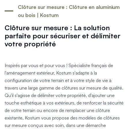
Produits > Options > Domotique
Clôture sur mesure : Clôture en aluminium
Produits > Options > Boite à colis
ou bois | Kostum
Produits > Options > Boites aux lettres/Totem
Produits > Options > Plaque et numéro d'entrée
Clôture sur mesure : La solution
Catalogues > Catalogue tous produits
parfaite pour sécuriser et délimiter
Catalogues > Catalogue garde-corps
votre propriété
Catalogues > Catalogue pergolas / carports
Qui sommes-nous ? > La marque
Qui sommes-nous ? > RSE - Achat responsable
Inspirés par vous et pour vous ! Spécialiste français de
Entretien et garantie > Nos garanties
l'aménagement extérieur, Kostum s'adapte à la
Entretien et garantie > Activer ma garantie
configuration de votre terrain et à votre style de vie à
Entretien et garantie > Entretenir mon Kostum
travers une large gamme de clôtures sur mesure de qualité.
Entretien et garantie > Réparer mon Kostum
Entretien et garantie > Boutique en ligne
Qu'il s'agisse de délimiter votre propriété, d'ajouter une
Blog
touche esthétique à vos extérieurs, de renforcer la sécurité
Mon projet > Configurateur
de votre terrain ou encore de remplacer une clôture
Mon projet > Activer ma garantie
existante, Kostum vous propose des modèles de clôtures
Mon projet > Demande de reportage photo
sur mesure conçus avec soin, dans une démarche