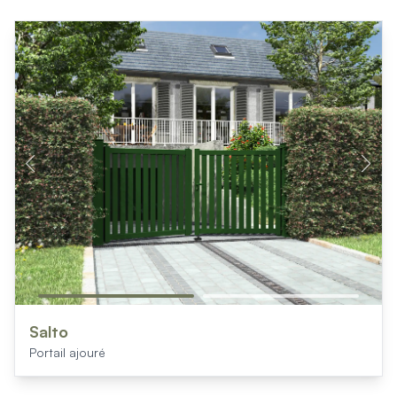
Mon projet > FAQ
Accès Pro
Salto
Portail ajouré