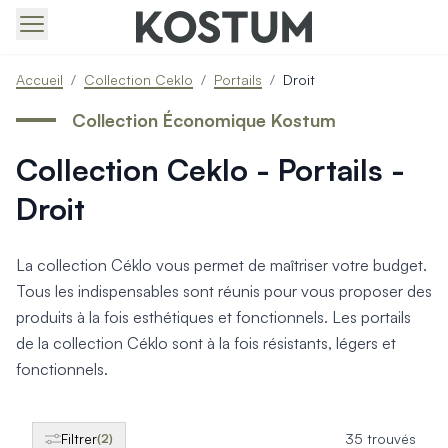
Produits > Portails > Tous nos portails battants et coulissa
Accueil
/
Collection Ceklo
/
Portails
/
Droit
Produits > Portails > Portails contemporains
Produits > Portails > Portails traditionnels
Collection Économique Kostum
Produits > Portails > Portails architectes
Collection Ceklo - Portails -
Produits > Portails > Portails avec décors
Produits > Portails > Portails économiques
Droit
Produits > Portails > Motorisation Portail
Produits > Portails > Les ouvertures spéciales
Produits > Portillons > Tous nos portillons
La collection Céklo vous permet de maîtriser votre budget.
Produits > Portillons > Portillons contemporains
Tous les indispensables sont réunis pour vous proposer des
Produits > Portillons > Portillons traditionnels
produits à la fois esthétiques et fonctionnels. Les portails
Produits > Portillons > Portillons architectes
de la collection Céklo sont à la fois résistants, légers et
Produits > Portillons > Portillons décoratifs
fonctionnels.
Produits > Portillons > Motorisation Portillon
Produits > Portillons > Ouvertures Spéciales
Produits > Clôtures > Toutes nos clôtures
Filtrer
35 trouvés
(2)